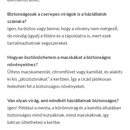
Biztonságosak a cserepes virágok is a háziállatok
számára?
Igen, ha biztos vagy benne, hogy a növény nem mérgező,
de mindig ügyelj a földre és a tápoldatra is, mert ezek
tartalmazhatnak vegyszereket.
Hogyan ösztönözhetem a macskákat a biztonságos
növényekhez?
Ültess macskamentát, citromfüvet vagy kamillát, és alakíts
ki kis „játszózónákat” a kertben. Így a cicád játékosan
fedezheti fel a biztonságos növényeket.
Van olyan virág, ami mindkét háziállatnak biztonságos?
Igen! Például a menta, a körömvirág és a kamilla általában
biztonságos mind kutyáknak, mind macskáknak, így
bátran ültetheted a kertbe.