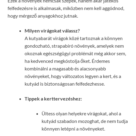
Ezek a növények nemcsak szépek, hanem akár játékos
felfedezésre is alkalmasak, miközben nem kell aggódnod,
hogy mérgező anyagokhoz jutnak.
Milyen virágokat válassz?
A kutyabarát virágok közé tartoznak a könnyen
gondozható, strapabíró növények, amelyek nem
okoznak egészségügyi problémát még akkor sem,
ha kedvenced megkóstolja őket. Érdemes
kombinálni a magasabb és alacsonyabb
növényeket, hogy változatos legyen a kert, és a
kutyád is biztonságosan felfedezhesse.
Tippek a kerttervezéshez:
Ültess olyan helyekre virágokat, ahol a
kutyád szabadon mozoghat, de nem tudja
könnyen letépni a növényeket.