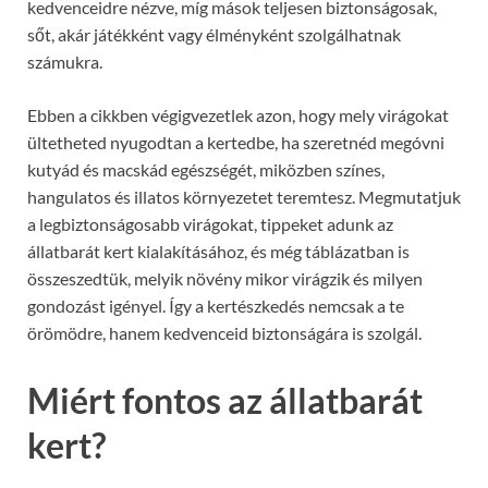
kedvenceidre nézve, míg mások teljesen biztonságosak,
sőt, akár játékként vagy élményként szolgálhatnak
számukra.
Ebben a cikkben végigvezetlek azon, hogy mely virágokat
ültetheted nyugodtan a kertedbe, ha szeretnéd megóvni
kutyád és macskád egészségét, miközben színes,
hangulatos és illatos környezetet teremtesz. Megmutatjuk
a legbiztonságosabb virágokat, tippeket adunk az
állatbarát kert kialakításához, és még táblázatban is
összeszedtük, melyik növény mikor virágzik és milyen
gondozást igényel. Így a kertészkedés nemcsak a te
örömödre, hanem kedvenceid biztonságára is szolgál.
Miért fontos az állatbarát
kert?