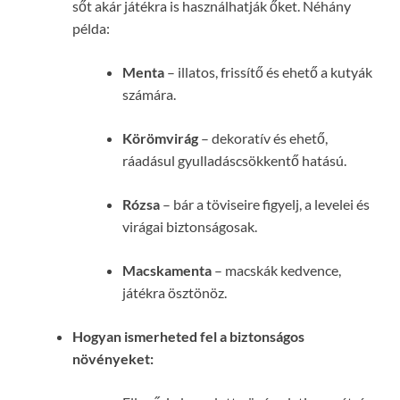
sőt akár játékra is használhatják őket. Néhány
példa:
Menta
– illatos, frissítő és ehető a kutyák
számára.
Körömvirág
– dekoratív és ehető,
ráadásul gyulladáscsökkentő hatású.
Rózsa
– bár a töviseire figyelj, a levelei és
virágai biztonságosak.
Macskamenta
– macskák kedvence,
játékra ösztönöz.
Hogyan ismerheted fel a biztonságos
növényeket: