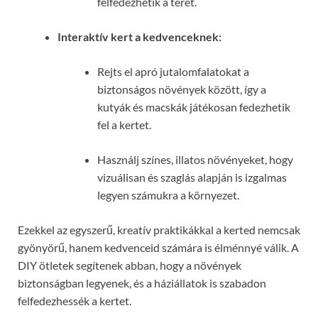
felfedezhetik a teret.
Interaktív kert a kedvenceknek:
Rejts el apró jutalomfalatokat a
biztonságos növények között, így a
kutyák és macskák játékosan fedezhetik
fel a kertet.
Használj színes, illatos növényeket, hogy
vizuálisan és szaglás alapján is izgalmas
legyen számukra a környezet.
Ezekkel az egyszerű, kreatív praktikákkal a kerted nemcsak
gyönyörű, hanem kedvenceid számára is élménnyé válik. A
DIY ötletek segítenek abban, hogy a növények
biztonságban legyenek, és a háziállatok is szabadon
felfedezhessék a kertet.