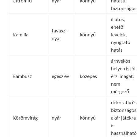
Citromfű
nyár
könnyű
hatású,
biztonságos
illatos,
ehető
tavasz-
Kamilla
könnyű
levelek,
nyár
nyugtató
hatás
árnyékos
helyen is jól
Bambusz
egész év
közepes
érzi magát,
nem
mérgező
dekoratív és
biztonságos
Körömvirág
nyár
könnyű
akár játékra
is
használható