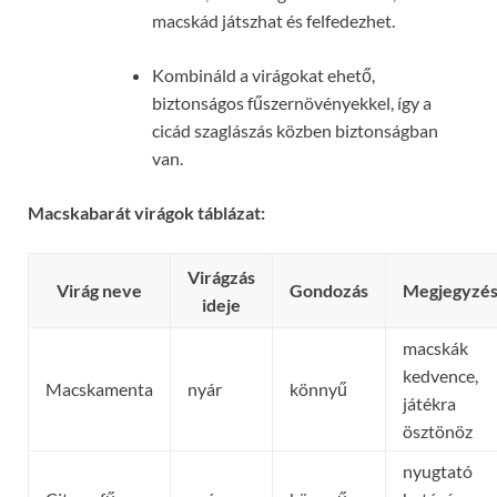
macskád játszhat és felfedezhet.
Kombináld a virágokat ehető,
biztonságos fűszernövényekkel, így a
cicád szaglászás közben biztonságban
van.
Macskabarát virágok táblázat:
Virágzás
Virág neve
Gondozás
Megjegyzé
ideje
macskák
kedvence,
Macskamenta
nyár
könnyű
játékra
ösztönöz
nyugtató