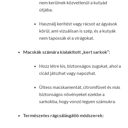
nem kerülnek közvetlenül a kutyád
útjába.
Használj kerítést vagy rácsot az ágyások
körül, ami vizuálisan is szép, és a kutyák
nem tapossák el a virágokat.
Macskák számára kialakított „kert sarkok”:
Hozz létre kis, biztonságos zugokat, ahol a
cicád játszhat vagy napozhat.
Ültess macskamentát, citromfüvet és más
biztonságos növényeket ezekbe a
sarkokba, hogy vonzó legyen számukra.
Természetes rágcsálásgátló módszerek: