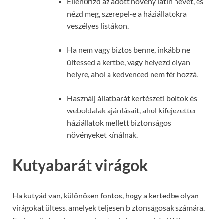
Ellenőrizd az adott növény latin nevét, és
nézd meg, szerepel-e a háziállatokra
veszélyes listákon.
Ha nem vagy biztos benne, inkább ne
ültessed a kertbe, vagy helyezd olyan
helyre, ahol a kedvenced nem fér hozzá.
Használj állatbarát kertészeti boltok és
weboldalak ajánlásait, ahol kifejezetten
háziállatok mellett biztonságos
növényeket kínálnak.
Kutyabarát virágok
Ha kutyád van, különösen fontos, hogy a kertedbe olyan
virágokat ültess, amelyek teljesen biztonságosak számára.