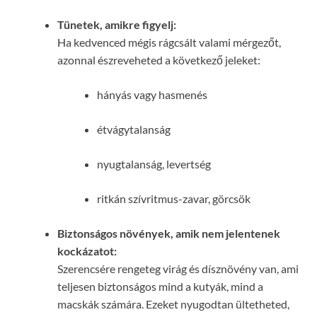
Tünetek, amikre figyelj:
Ha kedvenced mégis rágcsált valami mérgezőt,
azonnal észreveheted a következő jeleket:
hányás vagy hasmenés
étvágytalanság
nyugtalanság, levertség
ritkán szívritmus-zavar, görcsök
Biztonságos növények, amik nem jelentenek
kockázatot:
Szerencsére rengeteg virág és dísznövény van, ami
teljesen biztonságos mind a kutyák, mind a
macskák számára. Ezeket nyugodtan ültetheted,