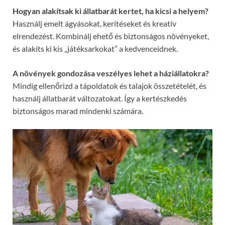
Hogyan alakítsak ki állatbarát kertet, ha kicsi a helyem?
Használj emelt ágyásokat, kerítéseket és kreatív
elrendezést. Kombinálj ehető és biztonságos növényeket,
és alakíts ki kis „játéksarkokat” a kedvenceidnek.
A növények gondozása veszélyes lehet a háziállatokra?
Mindig ellenőrizd a tápoldatok és talajok összetételét, és
használj állatbarát változatokat. Így a kertészkedés
biztonságos marad mindenki számára.