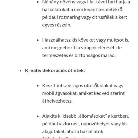
Néhány növény vagy illat távol tarthatja a
háziállatokat a nem kívánt területekről,
például rozmaring vagy citrusfélék a kert
egyes részein.
Használhatsz kis köveket vagy mulcsot is,
ami megnehezíti a virágok elérését, de
természetes és biztonságos marad.
Kreatív dekorációs ötletek:
Készíthetsz virágos ültetőládákat vagy
mobil ágyásokat, amiket kedved szerint
áthelyezhetsz.
Alakíts ki kisebb „állomásokat” a kertben,
például vízforrást, napozóhelyet vagy kis
alagutakat, ahol a háziállatok