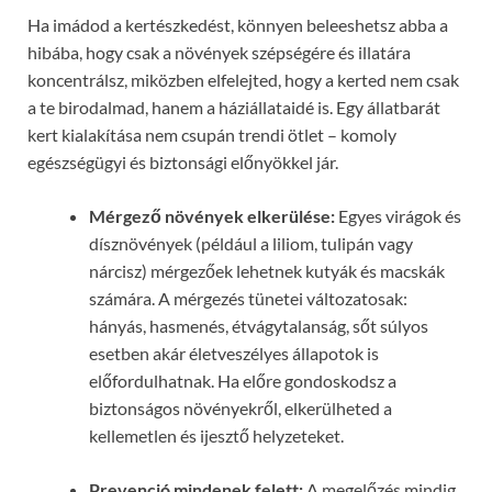
Ha imádod a kertészkedést, könnyen beleeshetsz abba a
hibába, hogy csak a növények szépségére és illatára
koncentrálsz, miközben elfelejted, hogy a kerted nem csak
a te birodalmad, hanem a háziállataidé is. Egy állatbarát
kert kialakítása nem csupán trendi ötlet – komoly
egészségügyi és biztonsági előnyökkel jár.
Mérgező növények elkerülése:
Egyes virágok és
dísznövények (például a liliom, tulipán vagy
nárcisz) mérgezőek lehetnek kutyák és macskák
számára. A mérgezés tünetei változatosak:
hányás, hasmenés, étvágytalanság, sőt súlyos
esetben akár életveszélyes állapotok is
előfordulhatnak. Ha előre gondoskodsz a
biztonságos növényekről, elkerülheted a
kellemetlen és ijesztő helyzeteket.
Prevenció mindenek felett:
A megelőzés mindig