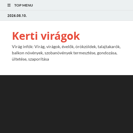
TOP MENU
2026.08.10.
Kerti virágok
Virág infók: Virág, virágok, évelők, örökzöldek, talajtakarók,
balkon növények, szobanövények termesztése, gondozása,
ültetése, szaporítása