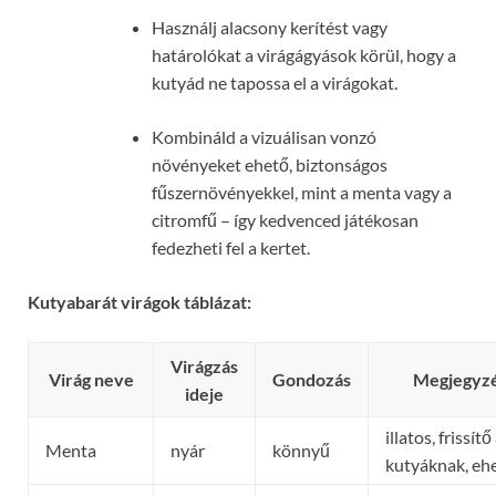
Használj alacsony kerítést vagy
határolókat a virágágyások körül, hogy a
kutyád ne tapossa el a virágokat.
Kombináld a vizuálisan vonzó
növényeket ehető, biztonságos
fűszernövényekkel, mint a menta vagy a
citromfű – így kedvenced játékosan
fedezheti fel a kertet.
Kutyabarát virágok táblázat:
Virágzás
Virág neve
Gondozás
Megjegyz
ideje
illatos, frissítő
Menta
nyár
könnyű
kutyáknak, eh