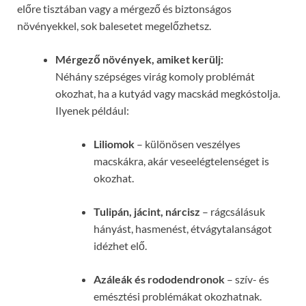
előre tisztában vagy a mérgező és biztonságos
növényekkel, sok balesetet megelőzhetsz.
Mérgező növények, amiket kerülj:
Néhány szépséges virág komoly problémát
okozhat, ha a kutyád vagy macskád megkóstolja.
Ilyenek például:
Liliomok
– különösen veszélyes
macskákra, akár veseelégtelenséget is
okozhat.
Tulipán, jácint, nárcisz
– rágcsálásuk
hányást, hasmenést, étvágytalanságot
idézhet elő.
Azáleák és rododendronok
– szív- és
emésztési problémákat okozhatnak.