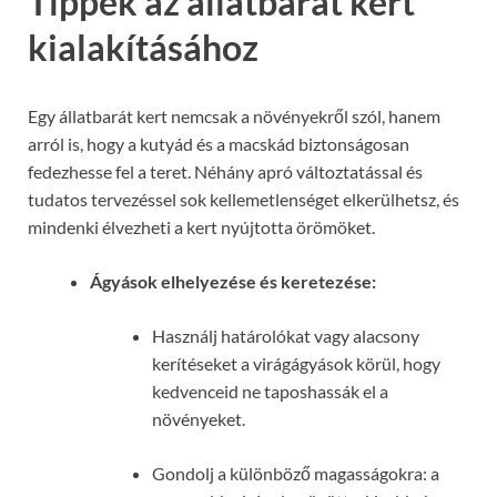
Tippek az állatbarát kert
kialakításához
Egy állatbarát kert nemcsak a növényekről szól, hanem
arról is, hogy a kutyád és a macskád biztonságosan
fedezhesse fel a teret. Néhány apró változtatással és
tudatos tervezéssel sok kellemetlenséget elkerülhetsz, és
mindenki élvezheti a kert nyújtotta örömöket.
Ágyások elhelyezése és keretezése:
Használj határolókat vagy alacsony
kerítéseket a virágágyások körül, hogy
kedvenceid ne taposhassák el a
növényeket.
Gondolj a különböző magasságokra: a