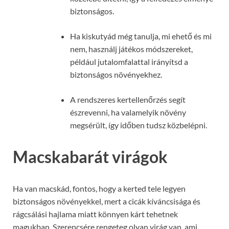
biztonságos.
Ha kiskutyád még tanulja, mi ehető és mi
nem, használj játékos módszereket,
például jutalomfalattal irányítsd a
biztonságos növényekhez.
A rendszeres kertellenőrzés segít
észrevenni, ha valamelyik növény
megsérült, így időben tudsz közbelépni.
Macskabarát virágok
Ha van macskád, fontos, hogy a kerted tele legyen
biztonságos növényekkel, mert a cicák kíváncsisága és
rágcsálási hajlama miatt könnyen kárt tehetnek
magukban. Szerencsére rengeteg olyan virág van, ami