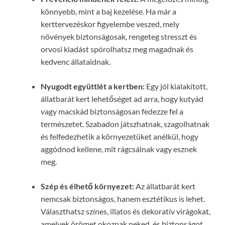
könnyebb, mint a baj kezelése. Ha már a
kerttervezéskor figyelembe veszed, mely
növények biztonságosak, rengeteg stresszt és
orvosi kiadást spórolhatsz meg magadnak és
kedvenc állataidnak.
Nyugodt együttlét a kertben:
Egy jól kialakított,
állatbarát kert lehetőséget ad arra, hogy kutyád
vagy macskád biztonságosan fedezze fel a
természetet. Szabadon játszhatnak, szagolhatnak
és felfedezhetik a környezetüket anélkül, hogy
aggódnod kellene, mit rágcsálnak vagy esznek
meg.
Szép és élhető környezet:
Az állatbarát kert
nemcsak biztonságos, hanem esztétikus is lehet.
Választhatsz színes, illatos és dekoratív virágokat,
amelyek örömet okoznak neked, és biztonságot