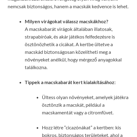
nemcsak biztonságos, hanem a macskák kedvence is lehet.
Milyen virágokat válassz macskákhoz?
A macskabarát virágok általában illatosak,
strapabíróak, és akár játékos felfedezésre is
ösztönözhetik a cicákat. A kertbe ültetve a
macskád biztonságosan közelítheti meg a
növényeket anélkül, hogy mérgező anyagokkal
találkozna.
Tippek a macskabarát kert kialakításához:
Ültess olyan növényeket, amelyek játékra
ösztönzik a macskát, például a
macskamentát vagy a citromfüvet.
Hozz létre “cicazónákat” a kertben: kis
bokros, biztonságos területeket, ahol a