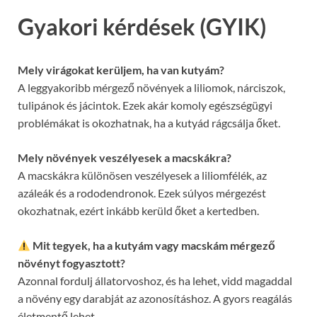
Gyakori kérdések (GYIK)
Mely virágokat kerüljem, ha van kutyám?
A leggyakoribb mérgező növények a liliomok, nárciszok,
tulipánok és jácintok. Ezek akár komoly egészségügyi
problémákat is okozhatnak, ha a kutyád rágcsálja őket.
Mely növények veszélyesek a macskákra?
A macskákra különösen veszélyesek a liliomfélék, az
azáleák és a rododendronok. Ezek súlyos mérgezést
okozhatnak, ezért inkább kerüld őket a kertedben.
Mit tegyek, ha a kutyám vagy macskám mérgező
növényt fogyasztott?
Azonnal fordulj állatorvoshoz, és ha lehet, vidd magaddal
a növény egy darabját az azonosításhoz. A gyors reagálás
életmentő lehet.