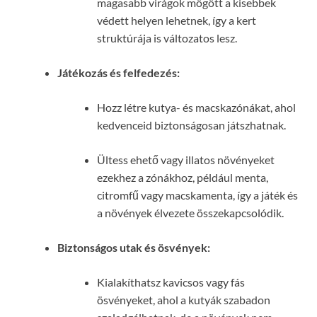
magasabb virágok mögött a kisebbek
védett helyen lehetnek, így a kert
struktúrája is változatos lesz.
Játékozás és felfedezés:
Hozz létre kutya- és macskazónákat, ahol
kedvenceid biztonságosan játszhatnak.
Ültess ehető vagy illatos növényeket
ezekhez a zónákhoz, például menta,
citromfű vagy macskamenta, így a játék és
a növények élvezete összekapcsolódik.
Biztonságos utak és ösvények:
Kialakíthatsz kavicsos vagy fás
ösvényeket, ahol a kutyák szabadon