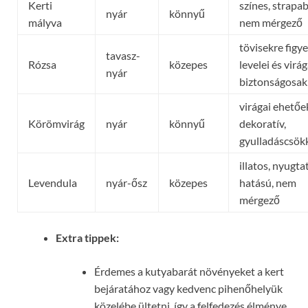
Kerti
színes, strapab
nyár
könnyű
mályva
nem mérgező
tövisekre figyel
tavasz-
Rózsa
közepes
levelei és virág
nyár
biztonságosak
virágai ehetőe
Körömvirág
nyár
könnyű
dekoratív,
gyulladáscsök
illatos, nyugta
Levendula
nyár-ősz
közepes
hatású, nem
mérgező
Extra tippek:
Érdemes a kutyabarát növényeket a kert
bejáratához vagy kedvenc pihenőhelyük
közelébe ültetni, így a felfedezés élménye