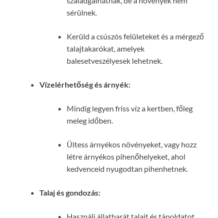
szaladgálhatnak, de a növények nem
sérülnek.
Kerüld a csúszós felületeket és a mérgező
talajtakarókat, amelyek
balesetveszélyesek lehetnek.
Vízelérhetőség és árnyék:
Mindig legyen friss víz a kertben, főleg
meleg időben.
Ültess árnyékos növényeket, vagy hozz
létre árnyékos pihenőhelyeket, ahol
kedvenceid nyugodtan pihenhetnek.
Talaj és gondozás:
Használj állatbarát talajt és tápoldatot,