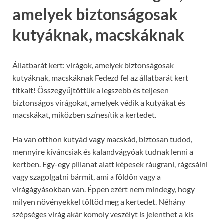
amelyek biztonságosak
kutyáknak, macskáknak
Állatbarát kert: virágok, amelyek biztonságosak
kutyáknak, macskáknak Fedezd fel az állatbarát kert
titkait! Összegyűjtöttük a legszebb és teljesen
biztonságos virágokat, amelyek védik a kutyákat és
macskákat, miközben színesítik a kertedet.
Ha van otthon kutyád vagy macskád, biztosan tudod,
mennyire kíváncsiak és kalandvágyóak tudnak lenni a
kertben. Egy-egy pillanat alatt képesek ráugrani, rágcsálni
vagy szagolgatni bármit, ami a földön vagy a
virágágyásokban van. Éppen ezért nem mindegy, hogy
milyen növényekkel töltöd meg a kertedet. Néhány
szépséges virág akár komoly veszélyt is jelenthet a kis