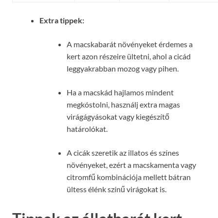
Extra tippek:
A macskabarát növényeket érdemes a
kert azon részeire ültetni, ahol a cicád
leggyakrabban mozog vagy pihen.
Ha a macskád hajlamos mindent
megkóstolni, használj extra magas
virágágyásokat vagy kiegészítő
határolókat.
A cicák szeretik az illatos és színes
növényeket, ezért a macskamenta vagy
citromfű kombinációja mellett bátran
ültess élénk színű virágokat is.