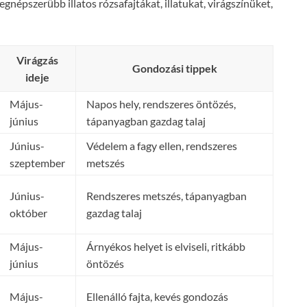
népszerűbb illatos rózsafajtákat, illatukat, virágszínüket,
Virágzás
Gondozási tippek
ideje
Május-
Napos hely, rendszeres öntözés,
június
tápanyagban gazdag talaj
Június-
Védelem a fagy ellen, rendszeres
szeptember
metszés
Június-
Rendszeres metszés, tápanyagban
október
gazdag talaj
Május-
Árnyékos helyet is elviseli, ritkább
június
öntözés
Május-
Ellenálló fajta, kevés gondozás