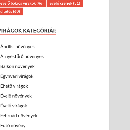
évelő bokros virágok
(46)
évelő cserjék
(31)
ültetés
(60)
VIRÁGOK KATEGÓRIÁI:
Áprilisi növények
Árnyéktűrő növények
Balkon növények
Egynyári virágok
Ehető virágok
Évelő növények
Évelő virágok
Februári növények
Futó növény