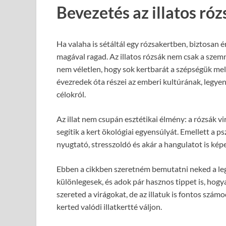
Bevezetés az illatos ró
Ha valaha is sétáltál egy rózsakertben, biztosan ér
magával ragad. Az illatos rózsák nem csak a szemn
nem véletlen, hogy sok kertbarát a szépségük mell
évezredek óta részei az emberi kultúrának, legye
célokról.
Az illat nem csupán esztétikai élmény: a rózsák 
segítik a kert ökológiai egyensúlyát. Emellett a ps
nyugtató, stresszoldó és akár a hangulatot is képe
Ebben a cikkben szeretném bemutatni neked a legn
különlegesek, és adok pár hasznos tippet is, hogy
szereted a virágokat, de az illatuk is fontos szám
kerted valódi illatkertté váljon.