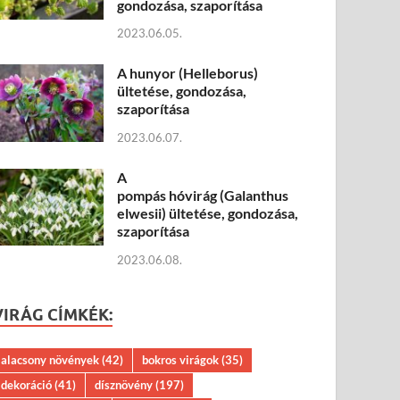
gondozása, szaporítása
2023.06.05.
A hunyor (Helleborus)
ültetése, gondozása,
szaporítása
2023.06.07.
A
pompás hóvirág (Galanthus
elwesii) ültetése, gondozása,
szaporítása
2023.06.08.
VIRÁG CÍMKÉK:
alacsony növények
(42)
bokros virágok
(35)
dekoráció
(41)
dísznövény
(197)