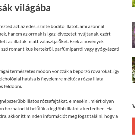
zsák világába
ezted azt az édes, szinte bódító illatot, ami azonnal
ek, hanem az orrnak is igazi élvezetet nyújtanak, ezért
ett az illatuk miatt választja őket. Ezek a növények
n szó romantikus kertekről, parfümiparról vagy gyógyászati
virágai természetes módon vonzzák a beporzó rovarokat, így
zichológiai hatása is figyelemre méltó: a rózsa illata
s feldobni.
épszerűbb illatos rózsafajtákat, elmesélni, miért olyan
an hozhatod ki belőlük a legtöbb illatot a kertedben. Ha
odra, akkor itt minden információt meg fogsz találni, hogy a