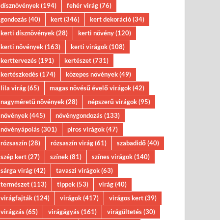
dísznövények
(194)
fehér virág
(76)
gondozás
(40)
kert
(346)
kert dekoráció
(34)
kerti dísznövények
(28)
kerti növény
(120)
kerti növények
(163)
kerti virágok
(108)
kerttervezés
(191)
kertészet
(731)
kertészkedés
(174)
közepes növények
(49)
lila virág
(65)
magas növésű évelő virágok
(42)
nagyméretű növények
(28)
népszerű virágok
(95)
növények
(445)
növénygondozás
(133)
növényápolás
(301)
piros virágok
(47)
rózsaszín
(28)
rózsaszín virág
(61)
szabadidő
(40)
szép kert
(27)
színek
(81)
színes virágok
(140)
sárga virág
(42)
tavaszi virágok
(63)
természet
(113)
tippek
(53)
virág
(40)
virágfajták
(124)
virágok
(417)
virágos kert
(39)
virágzás
(65)
virágágyás
(161)
virágültetés
(30)