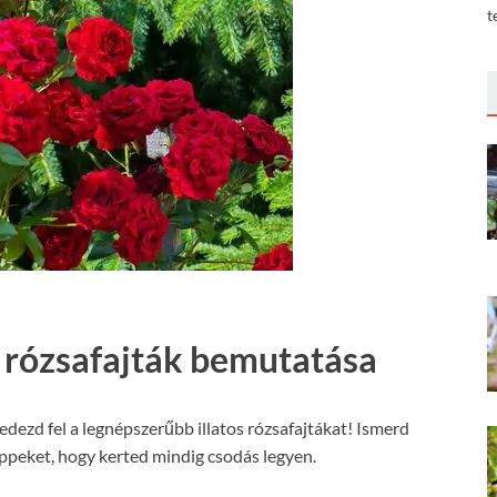
t
s rózsafajták bemutatása
dezd fel a legnépszerűbb illatos rózsafajtákat! Ismerd
tippeket, hogy kerted mindig csodás legyen.