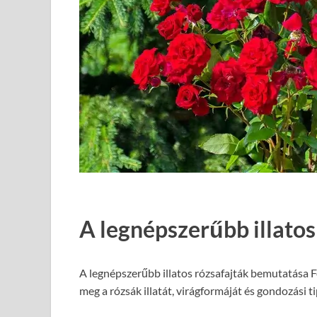
A legnépszerűbb illato
A legnépszerűbb illatos rózsafajták bemutatása Fe
meg a rózsák illatát, virágformáját és gondozási 