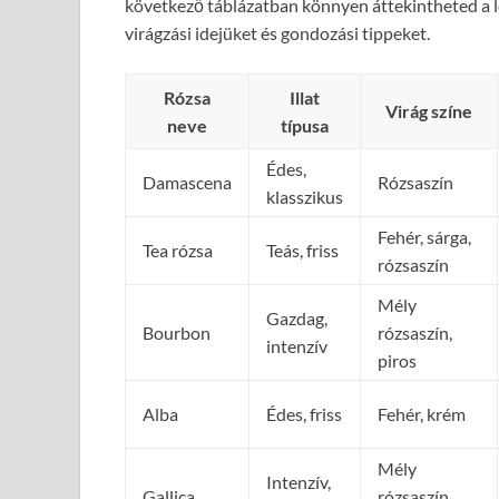
következő táblázatban könnyen áttekintheted a leg
virágzási idejüket és gondozási tippeket.
Rózsa
Illat
Virág színe
neve
típusa
Édes,
Damascena
Rózsaszín
klasszikus
Fehér, sárga,
Tea rózsa
Teás, friss
rózsaszín
Mély
Gazdag,
Bourbon
rózsaszín,
intenzív
piros
Alba
Édes, friss
Fehér, krém
Mély
Intenzív,
Gallica
rózsaszín,