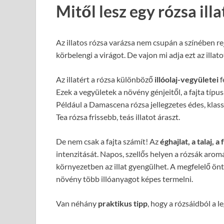
Mitől lesz egy rózsa illa
Az illatos rózsa varázsa nem csupán a színében re
körbelengi a virágot. De vajon mi adja ezt az illa
Az illatért a rózsa különböző
illóolaj-vegyületei
f
Ezek a vegyületek a növény génjeitől, a fajta típu
Például a Damascena rózsa jellegzetes édes, klass
Tea rózsa frissebb, teás illatot áraszt.
De nem csak a fajta számít! Az
éghajlat, a talaj,
intenzitását. Napos, szellős helyen a rózsák arom
környezetben az illat gyengülhet. A megfelelő öntö
növény több illóanyagot képes termelni.
Van néhány
praktikus tipp
, hogy a rózsáidból a le