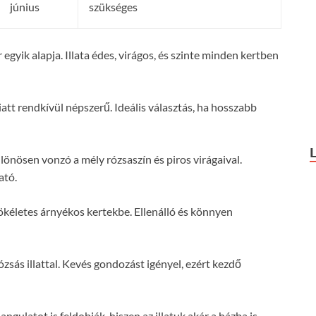
június
szükséges
 egyik alapja. Illata édes, virágos, és szinte minden kertben
 miatt rendkívül népszerű. Ideális választás, ha hosszabb
lönösen vonzó a mély rózsaszín és piros virágaival.
ató.
 tökéletes árnyékos kertekbe. Ellenálló és könnyen
rózsás illattal. Kevés gondozást igényel, ezért kezdő
ngulatot is feldobják, hiszen az illatuk akár a házba is