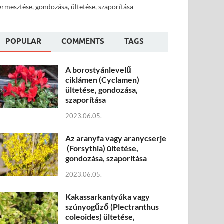
ermesztése, gondozása, ültetése, szaporítása
POPULAR
COMMENTS
TAGS
A borostyánlevelű
ciklámen (Cyclamen)
ültetése, gondozása,
szaporítása
2023.06.05.
Az aranyfa vagy aranycserje
(Forsythia) ültetése,
gondozása, szaporítása
2023.06.05.
Kakassarkantyúka vagy
szúnyogűző (Plectranthus
coleoides) ültetése,