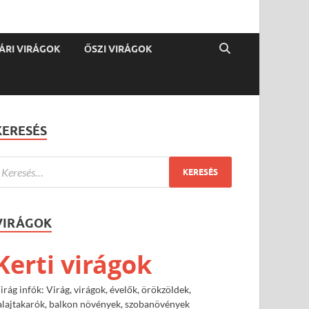
ÁRI VIRÁGOK
ŐSZI VIRÁGOK
KERESÉS
VIRÁGOK
Kerti virágok
irág infók: Virág, virágok, évelők, örökzöldek,
alajtakarók, balkon növények, szobanövények