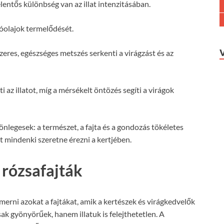
elentős különbség van az illat intenzitásában.
illóolajok termelődését.
szeres, egészséges metszés serkenti a virágzást és az
ti az illatot, míg a mérsékelt öntözés segíti a virágok
önlegesek: a természet, a fajta és a gondozás tökéletes
t mindenki szeretne érezni a kertjében.
 rózsafajták
smerni azokat a fajtákat, amik a kertészek és virágkedvelők
ak gyönyörűek, hanem illatuk is felejthetetlen. A