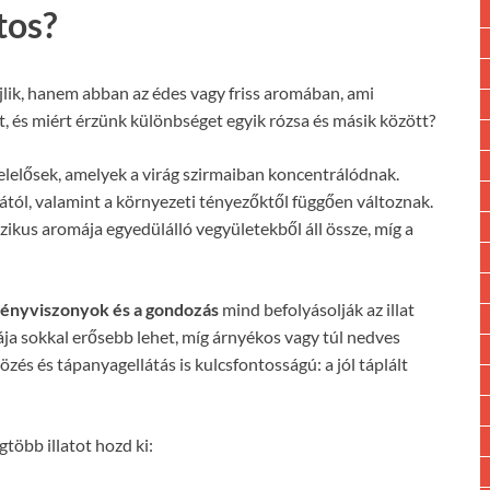
tos?
jlik, hanem abban az édes vagy friss aromában, ami
tot, és miért érzünk különbséget egyik rózsa és másik között?
elelősek, amelyek a virág szirmaiban koncentrálódnak.
sától, valamint a környezeti tényezőktől függően változnak.
zikus aromája egyedülálló vegyületekből áll össze, míg a
 a fényviszonyok és a gondozás
mind befolyásolják az illat
ája sokkal erősebb lehet, míg árnyékos vagy túl nedves
zés és tápanyagellátás is kulcsfontosságú: a jól táplált
gtöbb illatot hozd ki: