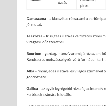
rózsás
piros
Damascena
– a klasszikus rózsa, ami a parfümipar
jól mutat.
Tea rózsa
– friss, teás illata és változatos színei
virágzási időt szeretnél.
Bourbon
– gazdag, intenzív aromájú rózsa, ami kü
Rendszeres metszéssel gyönyörű formában tarth
Alba
– finom, édes illatával és világos szirmaival
gondozható.
Gallica
– az egyik legrégebbi rózsafajta, intenzív 
kertészek számára is ideális.
Ezek a fajták nemcsak a kert szépségét, hanem a ha