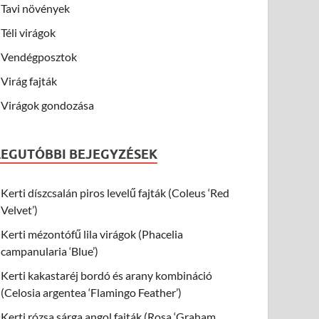
Tavi növények
Téli virágok
Vendégposztok
Virág fajták
Virágok gondozása
LEGUTÓBBI BEJEGYZÉSEK
Kerti díszcsalán piros levelű fajták (Coleus ‘Red
Velvet’)
Kerti mézontófű lila virágok (Phacelia
campanularia ‘Blue’)
Kerti kakastaréj bordó és arany kombináció
(Celosia argentea ‘Flamingo Feather’)
Kerti rózsa sárga angol fajták (Rosa ‘Graham