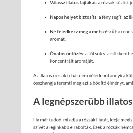
Válassz illatos fajtákat
: a rózsák között j
Napos helyet biztosíts
: a fény segíti az 
Ne feledkezz meg a metszésről
: a rend
aromát.
Óvatos öntözés
: a túl sok víz csökkenthe
koncentrált aromáját.
Az illatos rózsák tehát nem véletlenül annyira kül
összhangja teremti meg azt a bódító élményt, ami
A legnépszerűbb illatos
Ha már tudod, mi adja a rózsák illatát, ideje megi
szívét a leginkább elrabolták. Ezek a rózsák nemcs