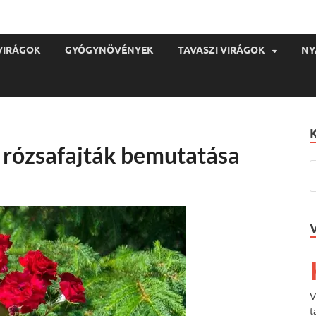
VIRÁGOK
GYÓGYNÖVÉNYEK
TAVASZI VIRÁGOK
NY
s rózsafajták bemutatása
V
t