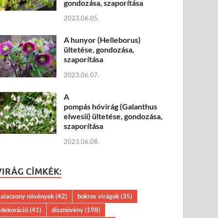
gondozása, szaporítása
2023.06.05.
A hunyor (Helleborus)
ültetése, gondozása,
szaporítása
2023.06.07.
A
pompás hóvirág (Galanthus
elwesii) ültetése, gondozása,
szaporítása
2023.06.08.
VIRÁG CÍMKÉK:
alacsony növények
(42)
bokros virágok
(35)
dekoráció
(41)
dísznövény
(198)