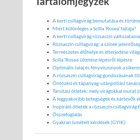
Tartalomjegyzék
A kerti csillagvirág bemutatása és történ
Miért különleges a Scilla ‘Rosea’ fajtája?
A kerti csillagvirág rózsaszín változatain
Rózsaszín csillagvirág: a színek jelentősé
Természetes élőhelye és elterjedése világ
Scilla ‘Rosea’ ültetése lépésről lépésre
Optimális talaj és fényviszonyok a siker
A rózsaszín csillagvirág gondozásának tit
Öntözési és tápanyag-utánpótlási tanác
Társítási ötletek: mely virágokkal mutat j
A leggyakoribb betegségek és kártevők e
Inspiráló ötletek a rózsaszín csillagvirág
Összefoglalás
Gyakran ismételt kérdések (GYIK)