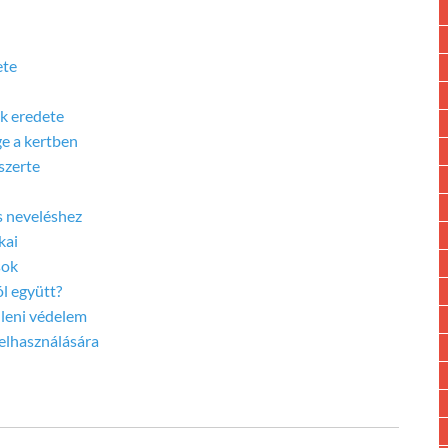
ete
ak eredete
ge a kertben
szerte
es neveléshez
kai
sok
ól együtt?
lleni védelem
 felhasználására