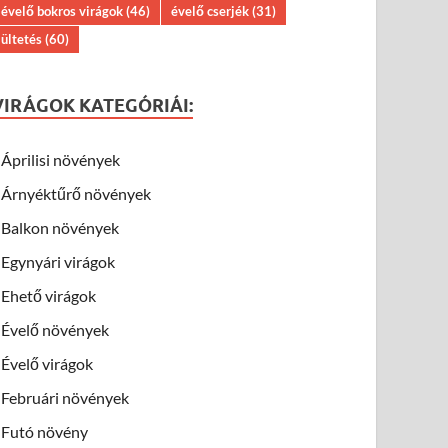
évelő bokros virágok
(46)
évelő cserjék
(31)
ültetés
(60)
VIRÁGOK KATEGÓRIÁI:
Áprilisi növények
Árnyéktűrő növények
Balkon növények
Egynyári virágok
Ehető virágok
Évelő növények
Évelő virágok
Februári növények
Futó növény