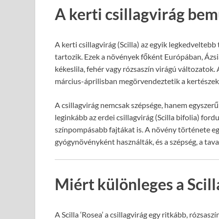
A kerti csillagvirág be
A kerti csillagvirág (Scilla) az egyik legkedvelte
tartozik. Ezek a növények főként Európában, Ázsi
kékeslila, fehér vagy rózsaszín virágú változatok. 
március-áprilisban megörvendeztetik a kertészeket
A csillagvirág nemcsak szépsége, hanem egyszer
leginkább az erdei csillagvirág (Scilla bifolia) for
színpompásabb fajtákat is. A növény története egé
gyógynövényként használták, és a szépség, a tava
Miért különleges a Scilla
A Scilla ‘Rosea’ a csillagvirág egy ritkább, rózsasz