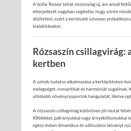
A Scilla ‘Rosea’ tehát viszonylag új, ám annál fel
elterjedését nagyban segítette, hogy szinte minden
átültetést, ezért a kertészek szívesen próbálkozn
kialakításakor.
Rózsaszín csillagvirág: 
kertben
A színek tudatos alkalmazása a kertépítésben kulcs
melegséget, romantikát és harmóniát sugallnak. K
sötétebb növénycsoportok hangulatát, illetve opti
A rózsaszín csillagvirág különösen jól mutat fehér
fűfélékkel, páfrányokkal vagy árnyékliliomokkal 
egész évben dinamikus és változatos látványt nyúj