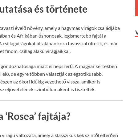
mutatása és története
bb tavaszi évelő növény, amely a hagymás virágok családjába
ában és Afrikában őshonosak, legismertebb fajtái a
A csillagvirágokat általában kora tavasszal ültetik, és már
 finom, csillag alakú virágjaikkal.
ű gondozhatósága miatt is népszerű. A magyar kertekben
dul elő, de egyre többen választják az egzotikusabb,
szen az ókori időkig vezethető vissza, amikor is
sz eljövetelének szimbólumaként is tisztelték.
 ‘Rosea’ fajtája?
ín virágú változata, amely a klasszikus kék színtől eltérően