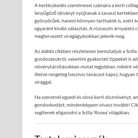
A kertészkedés szerelmesei számára a kerti csillagv
lenyűgöző látványt nyújtanak a tavaszi kertekben
gyönyörűek, hanem könnyen tarthatók is, ezért k
egyaránt kiváló választás. A rózsaszín árnyalatú cs
megtervezett virágágyásokban jelenik meg.
Az alábbi cikkben részletesen bemutatjuk a Scilla ‘
gondozásukról, valamint gyakorlati tippeket is a
növénytársításokban mutat legjobban, miként véd
illetve rengeteg hasznos tanácsot kapsz, hogyan 
virággal.
Ha szeretnél egyedi és olcsó kerti dísznövényt, a
gondoskodást, mindenképpen olvass tovább! Cikk
segítenek eligazodni a Scilla ‘Rosea’ világában.