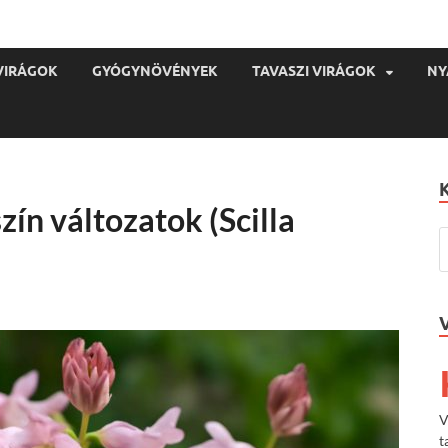
VIRÁGOK
GYÓGYNÖVÉNYEK
TAVASZI VIRÁGOK
NY
zín változatok (Scilla
V
t