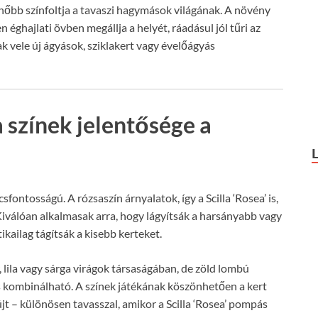
tűnőbb színfoltja a tavaszi hagymások világának. A növény
 éghajlati övben megállja a helyét, ráadásul jól tűri az
ak vele új ágyások, sziklakert vagy évelőágyás
a színek jelentősége a
fontosságú. A rózsaszín árnyalatok, így a Scilla ‘Rosea’ is,
iválóan alkalmasak arra, hogy lágyítsák a harsányabb vagy
kailag tágítsák a kisebb kerteket.
, lila vagy sárga virágok társaságában, de zöld lombú
is kombinálható. A színek játékának köszönhetően a kert
t – különösen tavasszal, amikor a Scilla ‘Rosea’ pompás