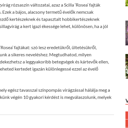
irág rózsaszín változatai, azaz a Scilla ‘Rosea’ fajták
. Ezek a bájos, alacsony termetű évelők nemcsak
ezdő kertészeknek és tapasztalt hobbikertészeknek
illagvirág a kert igazi ékessége lehet, különösen, ha a jól
Rosea’ fajtákat: szó lesz eredetükről, ültetésükről,
dunk a sikeres neveléshez. Megtudhatod, milyen
ekezhetsz a leggyakoribb betegségek és kártevők ellen,
teheted kertedet igazán különlegessé ezzel az évelő
mely egész tavasszal színpompás virágzással hálálja meg a
ünk végén 10 gyakori kérdést is megválaszolunk, melyek