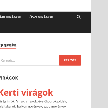
ÁRI VIRÁGOK
ŐSZI VIRÁGOK
KERESÉS
VIRÁGOK
Kerti virágok
irág infók: Virág, virágok, évelők, örökzöldek,
alajtakarók, balkon növények, szobanövények