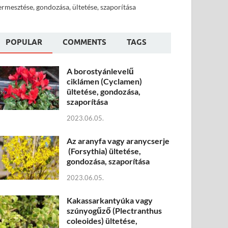
ermesztése, gondozása, ültetése, szaporítása
POPULAR
COMMENTS
TAGS
A borostyánlevelű
ciklámen (Cyclamen)
ültetése, gondozása,
szaporítása
2023.06.05.
Az aranyfa vagy aranycserje
(Forsythia) ültetése,
gondozása, szaporítása
2023.06.05.
Kakassarkantyúka vagy
szúnyogűző (Plectranthus
coleoides) ültetése,