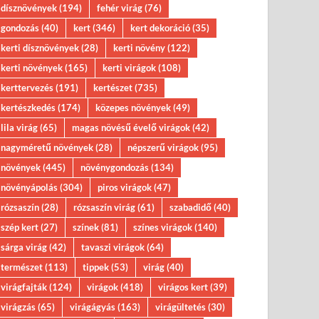
dísznövények
(194)
fehér virág
(76)
gondozás
(40)
kert
(346)
kert dekoráció
(35)
kerti dísznövények
(28)
kerti növény
(122)
kerti növények
(165)
kerti virágok
(108)
kerttervezés
(191)
kertészet
(735)
kertészkedés
(174)
közepes növények
(49)
lila virág
(65)
magas növésű évelő virágok
(42)
nagyméretű növények
(28)
népszerű virágok
(95)
növények
(445)
növénygondozás
(134)
növényápolás
(304)
piros virágok
(47)
rózsaszín
(28)
rózsaszín virág
(61)
szabadidő
(40)
szép kert
(27)
színek
(81)
színes virágok
(140)
sárga virág
(42)
tavaszi virágok
(64)
természet
(113)
tippek
(53)
virág
(40)
virágfajták
(124)
virágok
(418)
virágos kert
(39)
virágzás
(65)
virágágyás
(163)
virágültetés
(30)