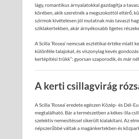
lágy, romantikus árnyalatokkal gazdagítja a tavas
körében, akik szeretnék a megszokottól eltérő, k
szirmok kivételesen jól mutatnak más tavaszi ha
sziklakertekben, akár árnyékosabb ligetes részek
A Scilla ‘Rosea’ nemcsak esztétikai értéke miatt 
különféle talajokat, és viszonylag kevés gondozást 
kertépítési trükk”: gyorsan szaporodik, és már né
A kerti csillagvirág róz
A Scilla ‘Rosea’ eredete egészen Közép- és Dél-Eu
megtalálható. Bár a természetben a kékes-lila csi
szelektív nemesítéssel sikerült kialakítani. Az e
népszerűbbé váltak a magánkertekben és közpar