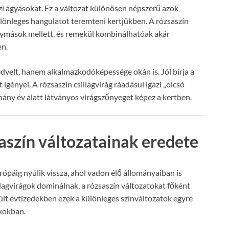
zi ágyásokat. Ez a változat különösen népszerű azok
ülönleges hangulatot teremteni kertjükben. A rózsaszín
gymások mellett, és remekül kombinálhatóak akár
en.
kedvelt, hanem alkalmazkodóképessége okán is. Jól bírja a
igényel. A rózsaszín csillagvirág ráadásul igazi „olcsó
hány év alatt látványos virágszőnyeget képez a kertben.
saszín változatainak eredete
rópáig nyúlik vissza, ahol vadon élő állományaiban is
llagvirágok dominálnak, a rózsaszín változatokat főként
lmúlt évtizedekben ezek a különleges színváltozatok egyre
kokban.