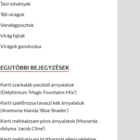
Tavi növények
Téli virágok
Vendégposztok
Virág fajták
Virágok gondozása
LEGUTÓBBI BEJEGYZÉSEK
Kerti szarkaláb pasztell árnyalatok
(Delphinium ‘Magic Fountains Mix’)
Kerti szellőrózsa tavaszi kék árnyalatok
(Anemone blanda ‘Blue Shades’)
Kerti méhbalzsam piros árnyalatok (Monarda
didyma ‘Jacob Cline’)
Kerti méhbalzsam lisztharmat elleni védelme