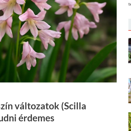
t
zín változatok (Scilla
tudni érdemes