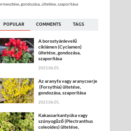
ermesztése, gondozása, ültetése, szaporítása
POPULAR
COMMENTS
TAGS
A borostyánlevelű
ciklámen (Cyclamen)
ültetése, gondozása,
szaporítása
2023.06.05.
Az aranyfa vagy aranycserje
(Forsythia) ültetése,
gondozása, szaporítása
2023.06.05.
Kakassarkantyúka vagy
szúnyogűző (Plectranthus
coleoides) ültetése,