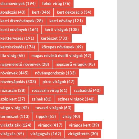
dísznövények
(194)
fehér virág
(76)
gondozás
(40)
kert
(346)
kert dekoráció
(34)
kerti dísznövények
(28)
kerti növény
(121)
kerti növények
(164)
kerti virágok
(108)
kerttervezés
(191)
kertészet
(733)
kertészkedés
(174)
közepes növények
(49)
lila virág
(65)
magas növésű évelő virágok
(42)
nagyméretű növények
(28)
népszerű virágok
(95)
növények
(445)
növénygondozás
(133)
növényápolás
(303)
piros virágok
(47)
rózsaszín
(28)
rózsaszín virág
(61)
szabadidő
(40)
szép kert
(27)
színek
(81)
színes virágok
(140)
sárga virág
(42)
tavaszi virágok
(63)
természet
(113)
tippek
(53)
virág
(40)
virágfajták
(124)
virágok
(417)
virágos kert
(39)
virágzás
(65)
virágágyás
(162)
virágültetés
(30)