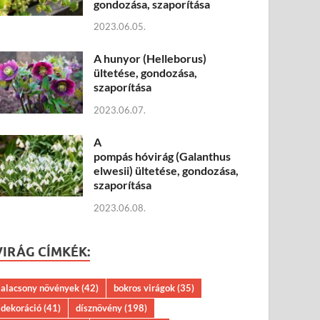
gondozása, szaporítása
2023.06.05.
A hunyor (Helleborus)
ültetése, gondozása,
szaporítása
2023.06.07.
A
pompás hóvirág (Galanthus
elwesii) ültetése, gondozása,
szaporítása
2023.06.08.
VIRÁG CÍMKÉK:
alacsony növények
(42)
bokros virágok
(35)
dekoráció
(41)
dísznövény
(198)