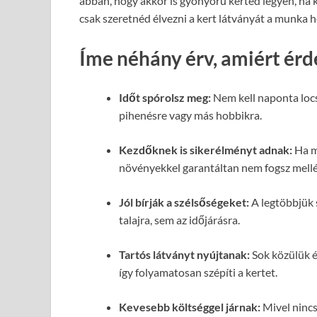
abban, hogy akkor is gyönyörű kerted legyen, ha 
csak szeretnéd élvezni a kert látványát a munka h
Íme néhány érv, amiért érd
Időt spórolsz meg:
Nem kell naponta locs
pihenésre vagy más hobbikra.
Kezdőknek is sikerélményt adnak:
Ha m
növényekkel garantáltan nem fogsz mellé
Jól bírják a szélsőségeket:
A legtöbbjük 
talajra, sem az időjárásra.
Tartós látványt nyújtanak:
Sok közülük é
így folyamatosan szépíti a kertet.
Kevesebb költséggel járnak:
Mivel nincs