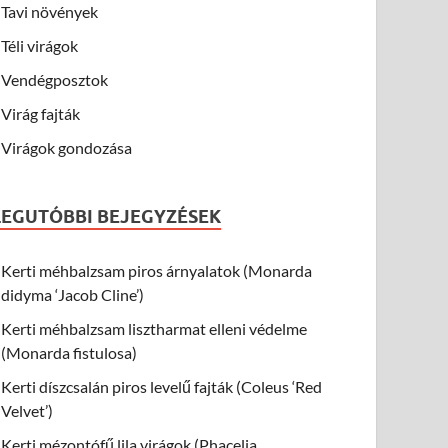
Tavi növények
Téli virágok
Vendégposztok
Virág fajták
Virágok gondozása
LEGUTÓBBI BEJEGYZÉSEK
Kerti méhbalzsam piros árnyalatok (Monarda
didyma ‘Jacob Cline’)
Kerti méhbalzsam lisztharmat elleni védelme
(Monarda fistulosa)
Kerti díszcsalán piros levelű fajták (Coleus ‘Red
Velvet’)
Kerti mézontófű lila virágok (Phacelia