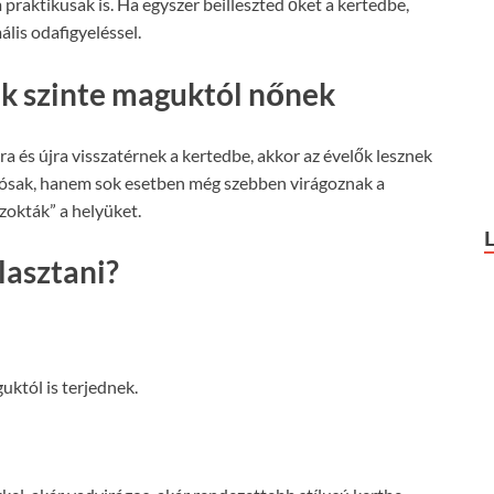
raktikusak is. Ha egyszer beilleszted őket a kertedbe,
lis odafigyeléssel.
ek szinte maguktól nőnek
a és újra visszatérnek a kertedbe, akkor az évelők lesznek
vósak, hanem sok esetben még szebben virágoznak a
okták” a helyüket.
lasztani?
któl is terjednek.