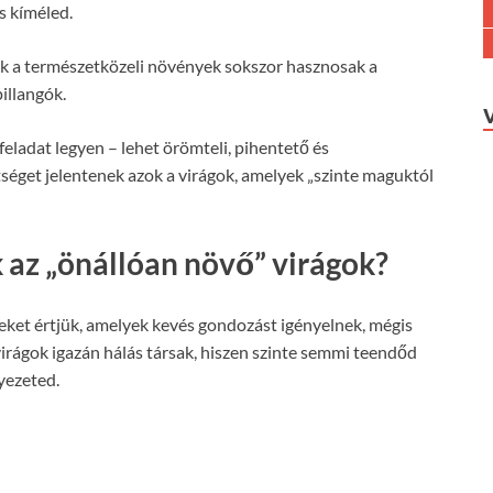
s kíméled.
k a természetközeli növények sokszor hasznosak a
illangók.
feladat legyen – lehet örömteli, pihentető és
tséget jelentenek azok a virágok, amelyek „szinte maguktól
 az „önállóan növő” virágok?
eket értjük, amelyek kevés gondozást igényelnek, mégis
virágok igazán hálás társak, hiszen szinte semmi teendőd
yezeted.