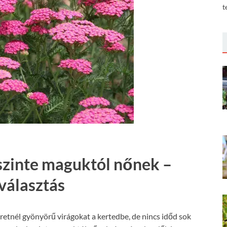
t
 szinte maguktól nőnek –
választás
retnél gyönyörű virágokat a kertedbe, de nincs időd sok