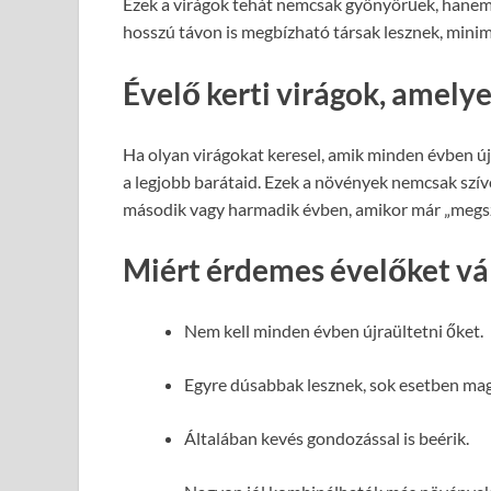
Ezek a virágok tehát nemcsak gyönyörűek, hanem p
hosszú távon is megbízható társak lesznek, minimá
Évelő kerti virágok, amely
Ha olyan virágokat keresel, amik minden évben újr
a legjobb barátaid. Ezek a növények nemcsak szí
második vagy harmadik évben, amikor már „megsz
Miért érdemes évelőket vá
Nem kell minden évben újraültetni őket.
Egyre dúsabbak lesznek, sok esetben magu
Általában kevés gondozással is beérik.