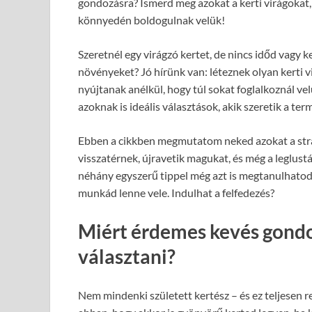
gondozásra? Ismerd meg azokat a kerti virágokat,
könnyedén boldogulnak velük!
Szeretnél egy virágzó kertet, de nincs időd vagy 
növényeket? Jó hírünk van: léteznek olyan kerti 
nyújtanak anélkül, hogy túl sokat foglalkoznál ve
azoknak is ideális választások, akik szeretik a te
Ebben a cikkben megmutatom neked azokat a strap
visszatérnek, újravetik magukat, és még a leglust
néhány egyszerű tippel még azt is megtanulhatod,
munkád lenne vele. Indulhat a felfedezés?
Miért érdemes kevés gondo
választani?
Nem mindenki született kertész – és ez teljesen 