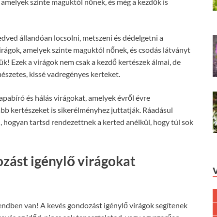
 amelyek szinte maguktól nőnek, és még a kezdők is
kedved állandóan locsolni, metszeni és dédelgetni a
virágok, amelyek szinte maguktól nőnek, és csodás látványt
lük! Ezek a virágok nem csak a kezdő kertészek álmai, de
rmészetes, kissé vadregényes kerteket.
abíró és hálás virágokat, amelyek évről évre
ább kertészeket is sikerélményhez juttatják. Ráadásul
 hogyan tartsd rendezettnek a kerted anélkül, hogy túl sok
zást igénylő virágokat
rendben van! A kevés gondozást igénylő virágok segítenek