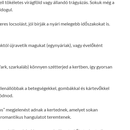
l tökéletes virágföld vagy állandó trágyázás. Sokuk még a
ldogul.
s locsolást, jól bírják a nyári melegebb időszakokat is.
tól újravetik magukat (egynyáriak), vagy évelőként
fark, szarkaláb) könnyen szétterjed a kertben, így gyorsan
llenállóbbak a betegségekkel, gombákkal és kártevőkkel
lódnod.
os” megjelenést adnak a kertednek, amelyet sokan
, romantikus hangulatot teremtenek.