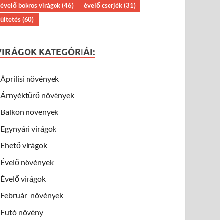
évelő bokros virágok
(46)
évelő cserjék
(31)
ültetés
(60)
VIRÁGOK KATEGÓRIÁI:
Áprilisi növények
Árnyéktűrő növények
Balkon növények
Egynyári virágok
Ehető virágok
Évelő növények
Évelő virágok
Februári növények
Futó növény