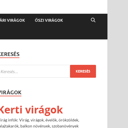
ÁRI VIRÁGOK
ŐSZI VIRÁGOK
KERESÉS
VIRÁGOK
Kerti virágok
irág infók: Virág, virágok, évelők, örökzöldek,
alajtakarók, balkon növények, szobanövények