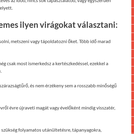
kevés az időd, nincs sok tapasztalatod, vagy egyszerűen
elyett.
emes ilyen virágokat választani:
olni, metszeni vagy tápoldatozni őket. Több idő marad
ég csak most ismerkedsz a kertészkedéssel, ezekkel a
.
szárazságtűrő, és nem érzékeny sem a rosszabb minőségű
vről évre újraveti magát vagy évelőként mindig visszatér,
 szükség folyamatos utánültetésre, tápanyagokra,