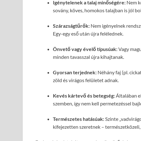
Igénytelenek a talaj minőségére:
Nem kel
sovány, köves, homokos talajban is jól bo
Szárazságtűrők:
Nem igényelnek rendszere
Egy-egy eső után újra felélednek.
Önvető vagy évelő típusúak:
Vagy maguk
minden tavasszal újra kihajtanak.
Gyorsan terjednek:
Néhány faj (pl. cicka
zöld és virágos felületet adnak.
Kevés kártevő és betegség:
Általában e
szemben, így nem kell permetezéssel baj
Természetes hatásúak:
Szinte „vadvirág
kifejezetten szeretnek – természetközeli