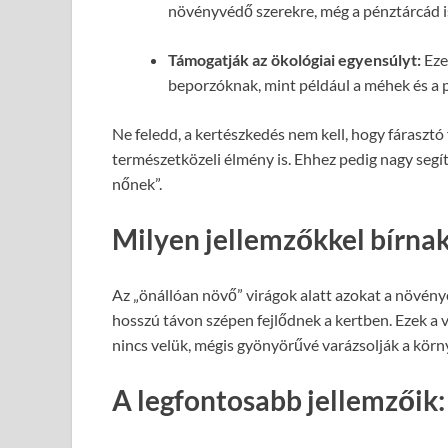
növényvédő szerekre, még a pénztárcád i
Támogatják az ökológiai egyensúlyt:
Eze
beporzóknak, mint például a méhek és a p
Ne feledd, a kertészkedés nem kell, hogy fárasztó 
természetközeli élmény is. Ehhez pedig nagy segí
nőnek”.
Milyen jellemzőkkel bírnak
Az „önállóan növő” virágok alatt azokat a növény
hosszú távon szépen fejlődnek a kertben. Ezek a 
nincs velük, mégis gyönyörűvé varázsolják a körn
A legfontosabb jellemzőik: