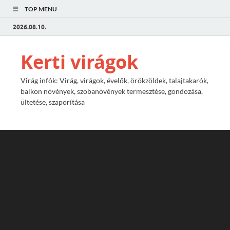
TOP MENU
2026.08.10.
Kerti virágok
Virág infók: Virág, virágok, évelők, örökzöldek, talajtakarók,
balkon növények, szobanövények termesztése, gondozása,
ültetése, szaporítása