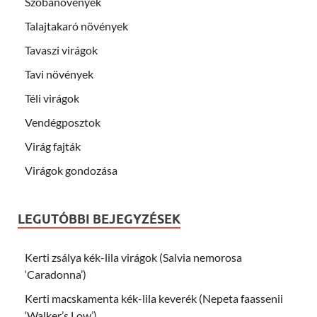
Szobanövények
Talajtakaró növények
Tavaszi virágok
Tavi növények
Téli virágok
Vendégposztok
Virág fajták
Virágok gondozása
LEGUTÓBBI BEJEGYZÉSEK
Kerti zsálya kék-lila virágok (Salvia nemorosa
‘Caradonna’)
Kerti macskamenta kék-lila keverék (Nepeta faassenii
‘Walker’s Low’)