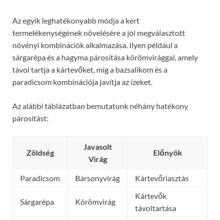
Az egyik leghatékonyabb módja a kert
termelékenységének növelésére a jól megválasztott
növényi kombinációk alkalmazása. Ilyen például a
sárgarépa és a hagyma párosítása körömvirággal, amely
távol tartja a kártevőket, míg a bazsalikom és a
paradicsom kombinációja javítja az ízeket.
Az alábbi táblázatban bemutatunk néhány hatékony
párosítást:
Javasolt
Zöldség
Előnyök
Virág
Paradicsom
Bársonyvirág
Kártevőriasztás
Kártevők
Sárgarépa
Körömvirág
távoltartása