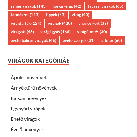
színes virágok
(143)
sárga virág
(42)
tavaszi virágok
(65)
természet
(113)
tippek
(53)
virág
(40)
virágfajták
(124)
virágok
(420)
virágos kert
(39)
virágzás
(68)
virágágyás
(166)
virágültetés
(30)
évelő bokros virágok
(46)
évelő cserjék
(31)
ültetés
(60)
VIRÁGOK KATEGÓRIÁI:
Áprilisi növények
Árnyéktűrő növények
Balkon növények
Egynyári virágok
Ehető virágok
Évelő növények