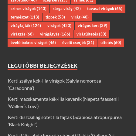
szabadidő
(40)
szép kert
(27)
színek
(81)
színes virágok
(143)
sárga virág
(42)
tavaszi virágok
(65)
természet
(113)
tippek
(53)
virág
(40)
virágfajták
(124)
virágok
(420)
virágos kert
(39)
virágzás
(68)
virágágyás
(166)
virágültetés
(30)
évelő bokros virágok
(46)
évelő cserjék
(31)
ültetés
(60)
LEGUTÓBBI BEJEGYZÉSEK
Kerti zsálya kék-lila virágok (Salvia nemorosa
‘Caradonna’)
Kerti macskamenta kék-lila keverék (Nepeta faassenii
‘Walker’s Low’)
Kerti díszcsillag sötét lila fajták (Scabiosa atropurpurea
‘Black Knight’)
Kerti dália labda formájú virágai (Dahlia ‘Gallery Art