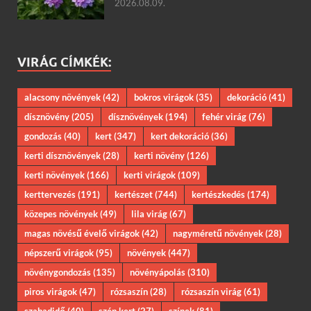
2026.08.09.
VIRÁG CÍMKÉK:
alacsony növények
(42)
bokros virágok
(35)
dekoráció
(41)
dísznövény
(205)
dísznövények
(194)
fehér virág
(76)
gondozás
(40)
kert
(347)
kert dekoráció
(36)
kerti dísznövények
(28)
kerti növény
(126)
kerti növények
(166)
kerti virágok
(109)
kerttervezés
(191)
kertészet
(744)
kertészkedés
(174)
közepes növények
(49)
lila virág
(67)
magas növésű évelő virágok
(42)
nagyméretű növények
(28)
népszerű virágok
(95)
növények
(447)
növénygondozás
(135)
növényápolás
(310)
piros virágok
(47)
rózsaszín
(28)
rózsaszín virág
(61)