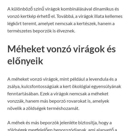
A különböző színű virágok kombinálásával dinamikus és
vonzó kertkép érhető el. Továbbá, a virágok illata kellemes
légkört teremt, amelyet nemcsak a kertészek, hanem a
természetes beporzók is élveznek.
Méheket vonzó virágok és
előnyeik
A méheket vonzó virágok, mint például a levendula és a
zsálya, kulcsfontosságúak a kert ökológiai egyensúlyának
fenntartásában. Ezek a virágok nemcsak a méheket
vonzzák, hanem más beporzó rovarokat is, amelyek
növelik a zöldségek terméshozamát.
A méhek és más beporzók jelenléte biztosítja, hogy a
zöldségek megfelelően beporozódjanak, ami alapvető a