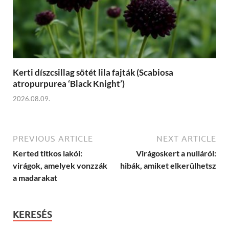
Kerti díszcsillag sötét lila fajták (Scabiosa
atropurpurea ‘Black Knight’)
2026.08.09.
PREVIOUS ARTICLE
NEXT ARTICLE
Kerted titkos lakói:
Virágoskert a nulláról:
virágok, amelyek vonzzák
hibák, amiket elkerülhetsz
a madarakat
KERESÉS