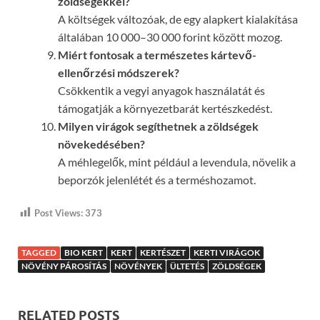
zöldségekkel?
A költségek változóak, de egy alapkert kialakítása
általában 10 000–30 000 forint között mozog.
Miért fontosak a természetes kártevő-
ellenőrzési módszerek?
Csökkentik a vegyi anyagok használatát és
támogatják a környezetbarát kertészkedést.
Milyen virágok segíthetnek a zöldségek
növekedésében?
A méhlegelők, mint például a levendula, növelik a
beporzók jelenlétét és a terméshozamot.
Post Views:
373
TAGGED
BIO KERT
KERT
KERTÉSZET
KERTI VIRÁGOK
NÖVÉNY PÁROSÍTÁS
NÖVÉNYEK
ÜLTETÉS
ZÖLDSÉGEK
RELATED POSTS