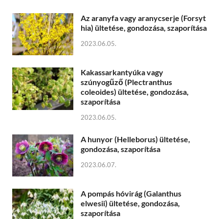
Az aranyfa vagy aranycserje (Forsyt
hia) ültetése, gondozása, szaporítása
2023.06.05.
Kakassarkantyúka vagy
szúnyogűző (Plectranthus
coleoides) ültetése, gondozása,
szaporítása
2023.06.05.
A hunyor (Helleborus) ültetése,
gondozása, szaporítása
2023.06.07.
A pompás hóvirág (Galanthus
elwesii) ültetése, gondozása,
szaporítása