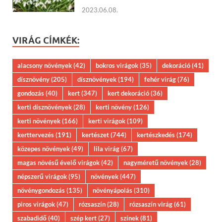
2023.06.08.
VIRÁG CÍMKÉK:
alacsony növények
(42)
bokros virágok
(35)
dekoráció
(41)
dísznövény
(205)
dísznövények
(194)
fehér virág
(76)
gondozás
(40)
kert
(347)
kert dekoráció
(36)
kerti dísznövények
(28)
kerti növény
(126)
kerti növények
(166)
kerti virágok
(109)
kerttervezés
(191)
kertészet
(744)
kertészkedés
(174)
közepes növények
(49)
lila virág
(67)
magas növésű évelő virágok
(42)
nagyméretű növények
(28)
népszerű virágok
(95)
növények
(447)
növénygondozás
(135)
növényápolás
(310)
piros virágok
(47)
rózsaszín
(28)
rózsaszín virág
(61)
szabadidő
(40)
szép kert
(27)
színek
(81)