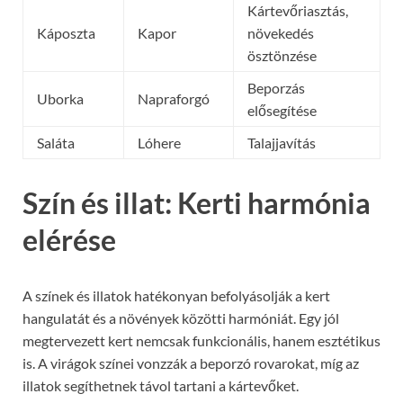
Kártevőriasztás,
Káposzta
Kapor
növekedés
ösztönzése
Beporzás
Uborka
Napraforgó
elősegítése
Saláta
Lóhere
Talajjavítás
Szín és illat: Kerti harmónia
elérése
A színek és illatok hatékonyan befolyásolják a kert
hangulatát és a növények közötti harmóniát. Egy jól
megtervezett kert nemcsak funkcionális, hanem esztétikus
is. A virágok színei vonzzák a beporzó rovarokat, míg az
illatok segíthetnek távol tartani a kártevőket.