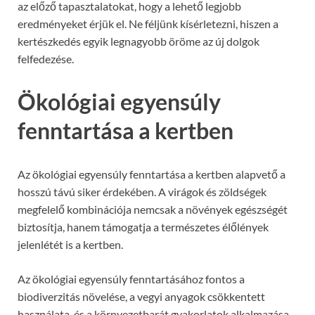
az előző tapasztalatokat, hogy a lehető legjobb
eredményeket érjük el. Ne féljünk kísérletezni, hiszen a
kertészkedés egyik legnagyobb öröme az új dolgok
felfedezése.
Ökológiai egyensúly
fenntartása a kertben
Az ökológiai egyensúly fenntartása a kertben alapvető a
hosszú távú siker érdekében. A virágok és zöldségek
megfelelő kombinációja nemcsak a növények egészségét
biztosítja, hanem támogatja a természetes élőlények
jelenlétét is a kertben.
Az ökológiai egyensúly fenntartásához fontos a
biodiverzitás növelése, a vegyi anyagok csökkentett
használata, és a környezetbarát gyakorlatok alkalmazása.