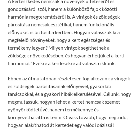
A kertészkedés nemcsak a növények ültetéséről és
gondozásáról szól, hanem a különböző fajok közötti
harmónia megteremtéséről is. A virágok és zöldségek
párosítása nemcsak esztétikai, hanem funkcionális
előnyöket is biztosít a kertben. Hogyan válasszuk ki a
megfelelő növényeket, hogy a kert egészséges és
termékeny legyen? Milyen virágok segíthetnek a
zöldségek növekedésében, és hogyan érhetjük el a kerti
harmóniát? Ezekre a kérdésekre ad választ cikkünk.
Ebben az útmutatóban részletesen foglalkozunk a virágok
és zöldségek párosításának előnyeivel, gyakorlati
tanácsokkal, és a gyakori hibák elkerülésével. Célunk, hogy
megmutassuk, hogyan lehet a kertet nemcsak szemet
gyönyörködtetővé, hanem termékennyé és
környezetbaráttá is tenni. Olvass tovább, hogy megtudd,
hogyan alakíthatod át kertedet egy valódi oázissá!