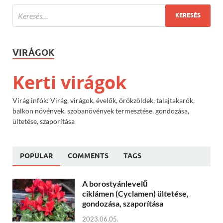
VIRÁGOK
Kerti virágok
Virág infók: Virág, virágok, évelők, örökzöldek, talajtakarók,
balkon növények, szobanövények termesztése, gondozása,
ültetése, szaporítása
POPULAR
COMMENTS
TAGS
A borostyánlevelű
ciklámen (Cyclamen) ültetése,
gondozása, szaporítása
2023.06.05.