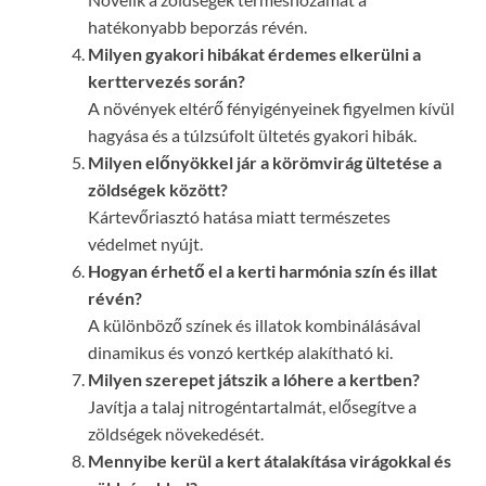
hatékonyabb beporzás révén.
Milyen gyakori hibákat érdemes elkerülni a
kerttervezés során?
A növények eltérő fényigényeinek figyelmen kívül
hagyása és a túlzsúfolt ültetés gyakori hibák.
Milyen előnyökkel jár a körömvirág ültetése a
zöldségek között?
Kártevőriasztó hatása miatt természetes
védelmet nyújt.
Hogyan érhető el a kerti harmónia szín és illat
révén?
A különböző színek és illatok kombinálásával
dinamikus és vonzó kertkép alakítható ki.
Milyen szerepet játszik a lóhere a kertben?
Javítja a talaj nitrogéntartalmát, elősegítve a
zöldségek növekedését.
Mennyibe kerül a kert átalakítása virágokkal és