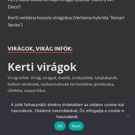
Deco’)
Kerti verbéna hosszú virágzása (Verbena hybrida ‘Temari
Series’)
VIRÁGOK, VIRÁG INFÓK:
Kerti virágok
Virág infók: Virág, virágok, évelők, örökzöldek, talajtakarók,
balkon növények, szobanövények termesztése, gondozása,
ültetése, szaporítása
A jobb felhasználói élmény érdekében az oldalon cookie-kat
használunk. Oldalunk használatával, Ön elfogadja a cookie-k
TÁRSOLDALAK
használatát.
OK
Nem
Kezdő kertész