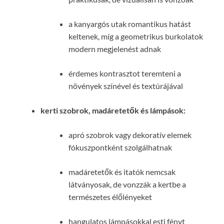
a kanyargós utak romantikus hatást
keltenek, míg a geometrikus burkolatok
modern megjelenést adnak
érdemes kontrasztot teremteni a
növények színével és textúrájával
kerti szobrok, madáretetők és lámpások:
apró szobrok vagy dekoratív elemek
fókuszpontként szolgálhatnak
madáretetők és itatók nemcsak
látványosak, de vonzzák a kertbe a
természetes élőlényeket
hangulatos lámpásokkal esti fényt