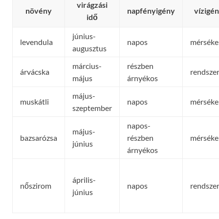
virágzási
növény
napfényigény
vízigé
idő
június-
levendula
napos
mérséke
augusztus
március-
részben
árvácska
rendsze
május
árnyékos
május-
muskátli
napos
mérséke
szeptember
napos-
május-
bazsarózsa
részben
mérséke
június
árnyékos
április-
nőszirom
napos
rendsze
június