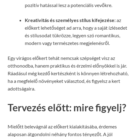
pozitív hatással lesz a potenciális vevőkre.
Kreativitás és személyes stílus kifejezése:
az
előkert lehetőséget ad arra, hogy a saját ízlésedet
és stílusodat tükrözze, legyen szó romantikus,
modern vagy természetes megjelenésről.
Egy virágos előkert tehát nemcsak szépséget visz az
otthonodba, hanem praktikus és érzelmi előnyökkel is jár.
Ráadásul még kezdő kertészként is könnyen létrehozható,
ha a megfelelő növényeket választod, és figyelsz a kert
adottságaira.
Tervezés előtt: mire figyelj?
Mielőtt belevágnál az előkert kialakításába, érdemes
alaposan átgondolni néhány fontos tényezőt. A jól