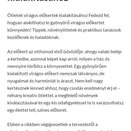
Ötletek virágos előkertek kialakításához Fedezd fel,
hogyan alakíthatsz ki gyönyörű virágos előkertet
könnyedén! Tippek, növényötletek és praktikus tanácsok
kezdőknek és haladóknak.
Az előkert az otthonod első üdvözlője: ahogy valaki belép
a kertedbe, azonnal képet kap arról, milyen a ház, és
mennyire törődsz a környezettel. Egy gyönyörűen
kialakított virágos előkert nemcsak látványos, de
nyugalmat és harmóniát is áraszt. Nem kell nagy
kertésznek lenned ahhoz, hogy csodás eredményt érj el –
néhány kreatív ötlettel, a megfelelő növények
kiválasztásával és egy kis odafigyeléssel te is varázsolhatsz
egy élettel teli, színes előteret.
Ebben a cikkben végigvezetlek a tervezéstől a