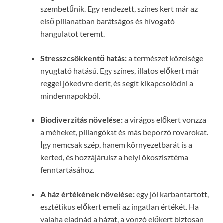
szembetűnik. Egy rendezett, színes kert már az
első pillanatban barátságos és hívogató
hangulatot teremt.
Stresszcsökkentő hatás:
a természet közelsége
nyugtató hatású. Egy színes, illatos előkert már
reggel jókedvre derít, és segít kikapcsolódni a
mindennapokból.
Biodiverzitás növelése:
a virágos előkert vonzza
a méheket, pillangókat és más beporzó rovarokat.
Így nemcsak szép, hanem környezetbarát is a
kerted, és hozzájárulsz a helyi ökoszisztéma
fenntartásához.
A ház értékének növelése:
egy jól karbantartott,
esztétikus előkert emeli az ingatlan értékét. Ha
valaha eladnád a házat, a vonzó előkert biztosan