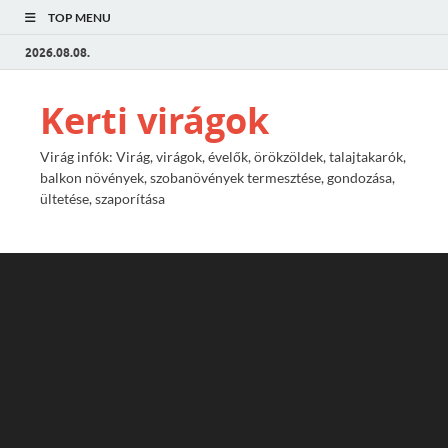
TOP MENU
2026.08.08.
Kerti virágok
Virág infók: Virág, virágok, évelők, örökzöldek, talajtakarók,
balkon növények, szobanövények termesztése, gondozása,
ültetése, szaporítása