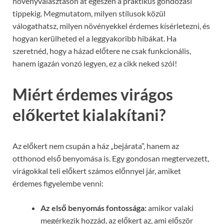
növényválasztáson át egészen a praktikus gondozási
tippekig. Megmutatom, milyen stílusok közül
válogathatsz, milyen növényekkel érdemes kísérletezni, és
hogyan kerülheted el a leggyakoribb hibákat. Ha
szeretnéd, hogy a házad előtere ne csak funkcionális,
hanem igazán vonzó legyen, ez a cikk neked szól!
Miért érdemes virágos
előkertet kialakítani?
Az előkert nem csupán a ház „bejárata”, hanem az
otthonod első benyomása is. Egy gondosan megtervezett,
virágokkal teli előkert számos előnnyel jár, amiket
érdemes figyelembe venni:
Az első benyomás fontossága:
amikor valaki
megérkezik hozzád, az előkert az, ami először