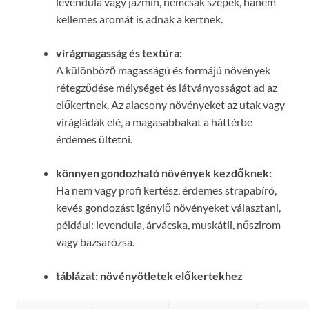
levendula vagy jázmin, nemcsak szépek, hanem
kellemes aromát is adnak a kertnek.
virágmagasság és textúra:
A különböző magasságú és formájú növények
rétegződése mélységet és látványosságot ad az
előkertnek. Az alacsony növényeket az utak vagy
virágládák elé, a magasabbakat a háttérbe
érdemes ültetni.
könnyen gondozható növények kezdőknek:
Ha nem vagy profi kertész, érdemes strapabíró,
kevés gondozást igénylő növényeket választani,
például: levendula, árvácska, muskátli, nőszirom
vagy bazsarózsa.
táblázat: növényötletek előkertekhez