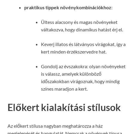
praktikus tippek növénykombinációkhoz:
Ültess alacsony és magas növényeket
váltakozva, hogy dinamikus hatást érj el.
Keverj illatos és látványos virágokat, így a
kert minden érzékszervedre hat.
Gondolj az évszakokra: olyan növényeket
is válassz, amelyek különböző
időszakokban virágoznak, hogy mindig
színes maradjon a kert.
Előkert kialakítási stílusok
Az előkert stílusa nagyban meghatározza a ház
megjelenését és hangulatát. Nemcsak a növények típusa