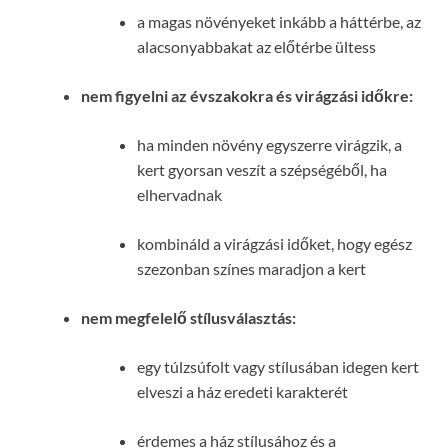
a magas növényeket inkább a háttérbe, az
alacsonyabbakat az előtérbe ültess
nem figyelni az évszakokra és virágzási időkre:
ha minden növény egyszerre virágzik, a
kert gyorsan veszít a szépségéből, ha
elhervadnak
kombináld a virágzási időket, hogy egész
szezonban színes maradjon a kert
nem megfelelő stílusválasztás:
egy túlzsúfolt vagy stílusában idegen kert
elveszi a ház eredeti karakterét
érdemes a ház stílusához és a