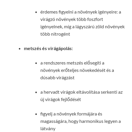
érdemes figyelni a növények igényeire: a
virágzó növények több foszfort
igényelnek, míg a lágyszárú zöld növények
több nitrogént
metszés és virágápolás:
a rendszeres metszés elősegíti a
növények erőteljes növekedését és a
dúsabb virágzást
a hervadt virágok eltávolítása serkenti az
új virágok fejlődését
figyelj a növények formájára és
magasságára, hogy harmonikus legyen a
látvány