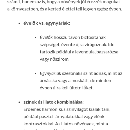
számít, hanem az is, hogy a növények jól érezzék magukat
a környezetben, és a kerted élettel teli legyen egész évben.
évelők vs. egynyáriak:
Évelők
hosszú távon biztosítanak
szépséget, évente újra virágoznak. Ide
tartozik például a levendula, bazsarózsa
vagy nőszirom.
Egynyáriak
szezonális színt adnak, mint az
árvácska vagy a muskátli, de minden
évben újra kell ültetni őket.
színek és illatok kombinálása:
Érdemes harmonikus színvilágot kialakítani,
például pasztell árnyalatokkal vagy élénk
kontrasztokkal. Az illatos növények, mint a