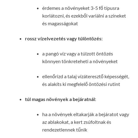
érdemes a növényeket 3-5 fő típusra
korlátozni, és ezekből variálni a színeket
és magasságokat
rossz vízelvezetés vagy túlöntözés:
a pangó víz vagy a túlzott öntözés
könnyen tönkreteheti a növényeket
ellenőrizd a talaj vízáteresztő képességét,
és alakíts ki megfelelő öntözési rutint
túl magas növények a bejáratnál:
ha a növények eltakarják a bejáratot vagy
az ablakokat, a kert zsúfoltnak és
rendezetlennek tűnik