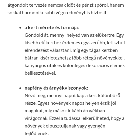
átgondolt tervezés nemcsak időt és pénzt spórol, hanem
sokkal harmonikusabb végeredményt is biztosít.
a kert mérete és formája:
Gondold át, mennyi helyed van az előkertre. Egy
kisebb előkerthez érdemes egyszerűbb, letisztult
elrendezést választani, míg egy tágas kertben
bátran kísérletezhetsz több rétegű növényekkel,
kanyargós utak és különleges dekorációs elemek
beillesztésével.
napfény és árnyékviszonyok:
Nézd meg, mennyi napot kap a kert különböző
része. Egyes növények napos helyen érzik jól
magukat, míg mások inkább árnyékban
virágoznak. Ezzel a tudással elkerülheted, hogy a
növények elpusztuljanak vagy gyengén
fejlődjenek.