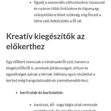
figyelj a szezonális változásokra: tavasszal
és nyáron több öntözésre és tápanyag-
utánpótlásra lehet szükség, míg ősszel a
télre való felkészülés a fő cél
Kreatív kiegészítők az
előkerthez
Egy előkert nemcsak a növényekről szól, hanem a
kiegészítőkről is, amelyek játékosságot, stílust és
egyediséget adnak a térnek. Néhány apró részlettel a
kerted még hangulatosabb és személyesebb lesz.
kerti utak és burkolatok:
kavicsos, kő- vagy tégla utak nemcsak
praktikusak, de vizuálisan is vonzóak