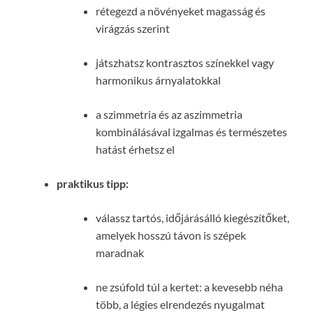
rétegezd a növényeket magasság és
virágzás szerint
játszhatsz kontrasztos színekkel vagy
harmonikus árnyalatokkal
a szimmetria és az aszimmetria
kombinálásával izgalmas és természetes
hatást érhetsz el
praktikus tipp:
válassz tartós, időjárásálló kiegészítőket,
amelyek hosszú távon is szépek
maradnak
ne zsúfold túl a kertet: a kevesebb néha
több, a légies elrendezés nyugalmat