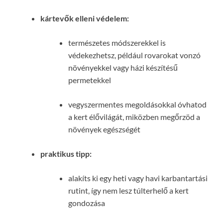
kártevők elleni védelem:
természetes módszerekkel is
védekezhetsz, például rovarokat vonzó
növényekkel vagy házi készítésű
permetekkel
vegyszermentes megoldásokkal óvhatod
a kert élővilágát, miközben megőrzöd a
növények egészségét
praktikus tipp:
alakíts ki egy heti vagy havi karbantartási
rutint, így nem lesz túlterhelő a kert
gondozása