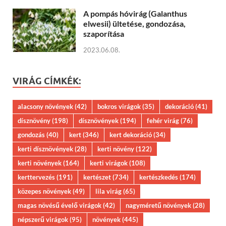
A pompás hóvirág (Galanthus
elwesii) ültetése, gondozása,
szaporítása
2023.06.08.
VIRÁG CÍMKÉK:
alacsony növények
(42)
bokros virágok
(35)
dekoráció
(41)
dísznövény
(198)
dísznövények
(194)
fehér virág
(76)
gondozás
(40)
kert
(346)
kert dekoráció
(34)
kerti dísznövények
(28)
kerti növény
(122)
kerti növények
(164)
kerti virágok
(108)
kerttervezés
(191)
kertészet
(734)
kertészkedés
(174)
közepes növények
(49)
lila virág
(65)
magas növésű évelő virágok
(42)
nagyméretű növények
(28)
népszerű virágok
(95)
növények
(445)