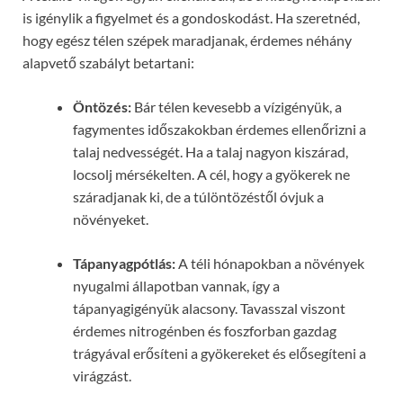
is igénylik a figyelmet és a gondoskodást. Ha szeretnéd,
hogy egész télen szépek maradjanak, érdemes néhány
alapvető szabályt betartani:
Öntözés:
Bár télen kevesebb a vízigényük, a
fagymentes időszakokban érdemes ellenőrizni a
talaj nedvességét. Ha a talaj nagyon kiszárad,
locsolj mérsékelten. A cél, hogy a gyökerek ne
száradjanak ki, de a túlöntözéstől óvjuk a
növényeket.
Tápanyagpótlás:
A téli hónapokban a növények
nyugalmi állapotban vannak, így a
tápanyagigényük alacsony. Tavasszal viszont
érdemes nitrogénben és foszforban gazdag
trágyával erősíteni a gyökereket és elősegíteni a
virágzást.