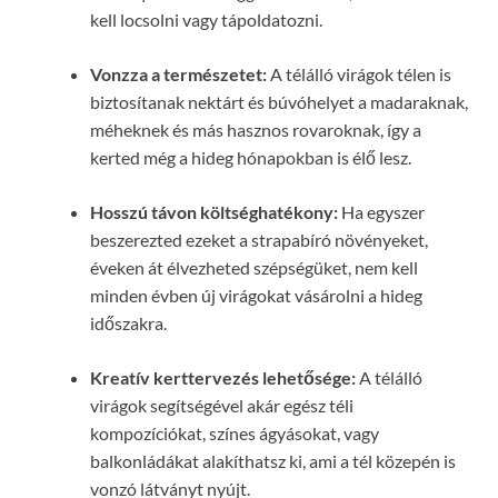
kell locsolni vagy tápoldatozni.
Vonzza a természetet:
A télálló virágok télen is
biztosítanak nektárt és búvóhelyet a madaraknak,
méheknek és más hasznos rovaroknak, így a
kerted még a hideg hónapokban is élő lesz.
Hosszú távon költséghatékony:
Ha egyszer
beszerezted ezeket a strapabíró növényeket,
éveken át élvezheted szépségüket, nem kell
minden évben új virágokat vásárolni a hideg
időszakra.
Kreatív kerttervezés lehetősége:
A télálló
virágok segítségével akár egész téli
kompozíciókat, színes ágyásokat, vagy
balkonládákat alakíthatsz ki, ami a tél közepén is
vonzó látványt nyújt.