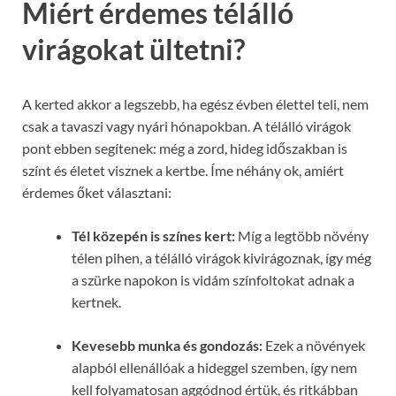
Miért érdemes télálló
virágokat ültetni?
A kerted akkor a legszebb, ha egész évben élettel teli, nem
csak a tavaszi vagy nyári hónapokban. A télálló virágok
pont ebben segítenek: még a zord, hideg időszakban is
színt és életet visznek a kertbe. Íme néhány ok, amiért
érdemes őket választani:
Tél közepén is színes kert:
Míg a legtöbb növény
télen pihen, a télálló virágok kivirágoznak, így még
a szürke napokon is vidám színfoltokat adnak a
kertnek.
Kevesebb munka és gondozás:
Ezek a növények
alapból ellenállóak a hideggel szemben, így nem
kell folyamatosan aggódnod értük, és ritkábban