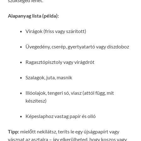
szükséged lehet.
Alapanyag lista (példa):
Virágok (friss vagy szárított)
Üvegedény, cserép, gyertyatartó vagy díszdoboz
Ragasztópisztoly vagy virágdrót
Szalagok, juta, masnik
Illóolajok, tengeri só, viasz (attól függ, mit
készítesz)
Képeslaphoz vastag papír és olló
Tipp:
mielőtt nekilátsz, teríts le egy újságpapírt vagy
vásznat az asztalra – így elkerülheted, hogy koszos vagy