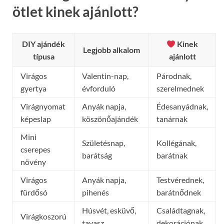
ötlet kinek ajánlott?
DIY ajándék
‍ Kinek
Legjobb alkalom
típusa
ajánlott
Virágos
Valentin-nap,
Párodnak,
gyertya
évforduló
szerelmednek
Virágnyomat
Anyák napja,
Édesanyádnak,
képeslap
köszönőajándék
tanárnak
Mini
Születésnap,
Kollégának,
cserepes
barátság
barátnak
növény
Virágos
Anyák napja,
Testvérednek,
fürdősó
pihenés
barátnődnek
Húsvét, esküvő,
Családtagnak,
Virágkoszorú
tavasz
dekorációnak