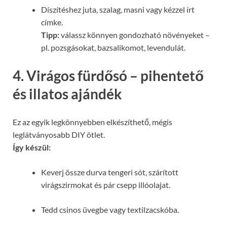
Díszítéshez juta, szalag, masni vagy kézzel írt
címke.
Tipp:
válassz könnyen gondozható növényeket –
pl. pozsgásokat, bazsalikomot, levendulát.
4. Virágos fürdősó – pihentető
és illatos ajándék
Ez az egyik legkönnyebben elkészíthető, mégis
leglátványosabb DIY ötlet.
Így készül:
Keverj össze durva tengeri sót, szárított
virágszirmokat és pár csepp illóolajat.
Tedd csinos üvegbe vagy textilzacskóba.