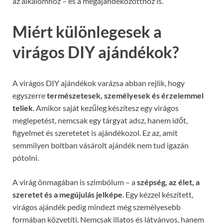
az alkalomhoz – és a megajándékozotthoz is.
Miért különlegesek a
virágos DIY ajándékok?
A virágos DIY ajándékok varázsa abban rejlik, hogy
egyszerre
természetesek, személyesek és érzelemmel
teliek
. Amikor saját kezűleg készítesz egy virágos
meglepetést, nemcsak egy tárgyat adsz, hanem időt,
figyelmet és szeretetet is ajándékozol. Ez az, amit
semmilyen boltban vásárolt ajándék nem tud igazán
pótolni.
A virág önmagában is szimbólum – a
szépség, az élet, a
szeretet és a megújulás jelképe
. Egy kézzel készített,
virágos ajándék pedig mindezt még személyesebb
formában közvetíti. Nemcsak illatos és látványos, hanem