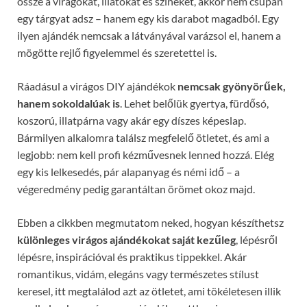
össze a virágokat, illatokat és színeket, akkor nem csupán
egy tárgyat adsz – hanem egy kis darabot magadból. Egy
ilyen ajándék nemcsak a látványával varázsol el, hanem a
mögötte rejlő figyelemmel és szeretettel is.
Ráadásul a virágos DIY ajándékok
nemcsak gyönyörűek,
hanem sokoldalúak is
. Lehet belőlük gyertya, fürdősó,
koszorú, illatpárna vagy akár egy díszes képeslap.
Bármilyen alkalomra találsz megfelelő ötletet, és ami a
legjobb: nem kell profi kézművesnek lenned hozzá. Elég
egy kis lelkesedés, pár alapanyag és némi idő – a
végeredmény pedig garantáltan örömet okoz majd.
Ebben a cikkben megmutatom neked, hogyan készíthetsz
különleges virágos ajándékokat saját kezűleg
, lépésről
lépésre, inspirációval és praktikus tippekkel. Akár
romantikus, vidám, elegáns vagy természetes stílust
keresel, itt megtalálod azt az ötletet, ami tökéletesen illik