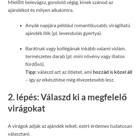
Mielőtt belevágsz, gondold végig, kinek szánod az
ajándékot és milyen alkalomra.
Anyák napjára például romantikusabb, virágillatú
ajándék illik (pl. levendulás gyertya).
Barátnak vagy kollégának inkább valami vidám,
természetes darab (pl. mini növény vagy illatos
fürdősó).
Tipp:
válaszd azt az ötletet, ami
hozzád is közel áll
– így az elkészítése még élvezetesebb lesz.
2. lépés: Válaszd ki a megfelelő
virágokat
A virágok adják az ajándék lelkét, ezért érdemes tudatosan
választani.