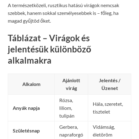
A természetközeli, rusztikus hatású virágok nemcsak
szebbek, hanem sokkal személyesebbek is – főleg, ha
magad gyűjtöd őket.
Táblázat – Virágok és
jelentésük különböző
alkalmakra
Ajánlott
Jelentés /
Alkalom
virág
Üzenet
Rózsa,
Hála, szeretet,
Anyák napja
liliom,
tisztelet
tulipán
Gerbera,
Vidámság,
Születésnap
napraforgó
életöröm