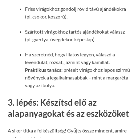
Friss virágokhoz gondolj rövid távú ajándékokra
(pl. csokor, koszorú).
Szárított virágokhoz tartós ajándékokat válassz
(pl. gyertya, üvegdekor, képeslap).
Ha szeretnéd, hogy illatos legyen, válaszd a
levendulát, rózsát, jázmint vagy kamillát.
Praktikus tanács:
préselt virágokhoz lapos szirmú
növények a legalkalmasabbak – mint a margaréta
vagy az ibolya.
3. lépés: Készítsd elő az
alapanyagokat és az eszközöket
A siker titka a felkészültség! Gyűjts össze mindent, amire