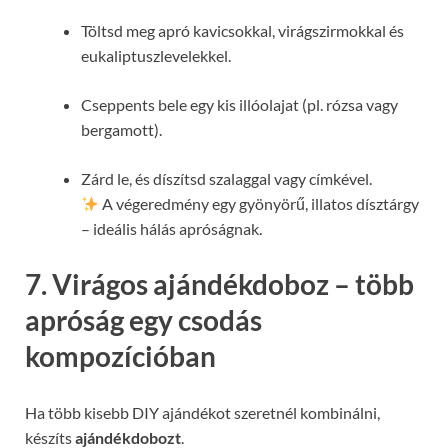
Töltsd meg apró kavicsokkal, virágszirmokkal és
eukaliptuszlevelekkel.
Cseppents bele egy kis illóolajat (pl. rózsa vagy
bergamott).
Zárd le, és díszítsd szalaggal vagy címkével.
A végeredmény egy gyönyörű, illatos dísztárgy
– ideális hálás apróságnak.
7. Virágos ajándékdoboz – több
apróság egy csodás
kompozícióban
Ha több kisebb DIY ajándékot szeretnél kombinálni,
készíts
ajándékdobozt
.