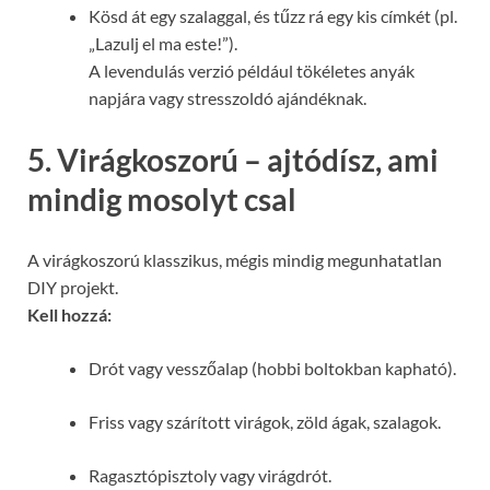
Kösd át egy szalaggal, és tűzz rá egy kis címkét (pl.
„Lazulj el ma este!”).
A levendulás verzió például tökéletes anyák
napjára vagy stresszoldó ajándéknak.
5. Virágkoszorú – ajtódísz, ami
mindig mosolyt csal
A virágkoszorú klasszikus, mégis mindig megunhatatlan
DIY projekt.
Kell hozzá:
Drót vagy vesszőalap (hobbi boltokban kapható).
Friss vagy szárított virágok, zöld ágak, szalagok.
Ragasztópisztoly vagy virágdrót.