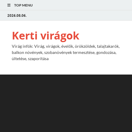
TOP MENU
2026.08.06.
Kerti virágok
Virág infók: Virág, virágok, évelők, örökzöldek, talajtakarók,
balkon növények, szobanövények termesztése, gondozása,
ültetése, szaporítása