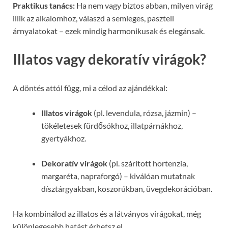
Praktikus tanács:
Ha nem vagy biztos abban, milyen virág
illik az alkalomhoz, válaszd a semleges, pasztell
árnyalatokat – ezek mindig harmonikusak és elegánsak.
Illatos vagy dekoratív virágok?
A döntés attól függ, mi a célod az ajándékkal:
Illatos virágok
(pl. levendula, rózsa, jázmin) –
tökéletesek fürdősókhoz, illatpárnákhoz,
gyertyákhoz.
Dekoratív virágok
(pl. szárított hortenzia,
margaréta, napraforgó) – kiválóan mutatnak
dísztárgyakban, koszorúkban, üvegdekorációban.
Ha kombinálod az illatos és a látványos virágokat, még
különlegesebb hatást érhetsz el.