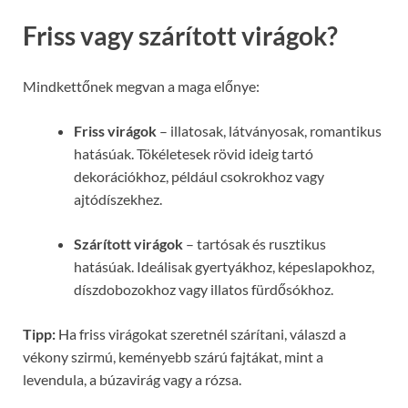
Friss vagy szárított virágok?
Mindkettőnek megvan a maga előnye:
Friss virágok
– illatosak, látványosak, romantikus
hatásúak. Tökéletesek rövid ideig tartó
dekorációkhoz, például csokrokhoz vagy
ajtódíszekhez.
Szárított virágok
– tartósak és rusztikus
hatásúak. Ideálisak gyertyákhoz, képeslapokhoz,
díszdobozokhoz vagy illatos fürdősókhoz.
Tipp:
Ha friss virágokat szeretnél szárítani, válaszd a
vékony szirmú, keményebb szárú fajtákat, mint a
levendula, a búzavirág vagy a rózsa.