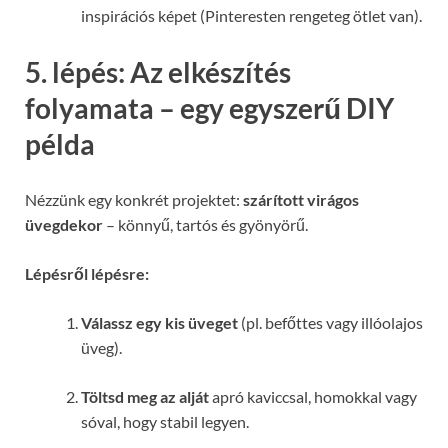
inspirációs képet (Pinteresten rengeteg ötlet van).
5. lépés: Az elkészítés
folyamata – egy egyszerű DIY
példa
Nézzünk egy konkrét projektet:
szárított virágos
üvegdekor
– könnyű, tartós és gyönyörű.
Lépésről lépésre:
Válassz egy kis üveget
(pl. befőttes vagy illóolajos
üveg).
Töltsd meg az alját
apró kaviccsal, homokkal vagy
sóval, hogy stabil legyen.