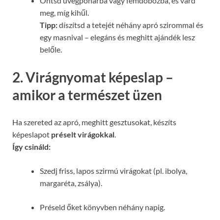
Öntsd üvegpohárba vagy fémdobozba, és várd
meg, míg kihűl.
Tipp:
díszítsd a tetejét néhány apró szirommal és
egy masnival – elegáns és meghitt ajándék lesz
belőle.
2. Virágnyomat képeslap –
amikor a természet üzen
Ha szereted az apró, meghitt gesztusokat, készíts
képeslapot
préselt virágokkal
.
Így csináld:
Szedj friss, lapos szirmú virágokat (pl. ibolya,
margaréta, zsálya).
Préseld őket könyvben néhány napig.