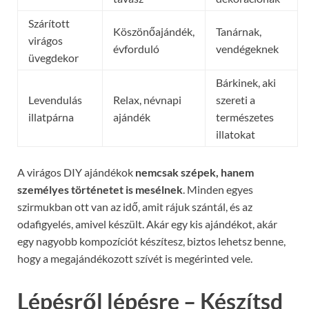
Szárított
Köszönőajándék,
Tanárnak,
virágos
évforduló
vendégeknek
üvegdekor
Bárkinek, aki
Levendulás
Relax, névnapi
szereti a
illatpárna
ajándék
természetes
illatokat
A virágos DIY ajándékok
nemcsak szépek, hanem
személyes történetet is mesélnek
. Minden egyes
szirmukban ott van az idő, amit rájuk szántál, és az
odafigyelés, amivel készült. Akár egy kis ajándékot, akár
egy nagyobb kompozíciót készítesz, biztos lehetsz benne,
hogy a megajándékozott szívét is megérinted vele.
Lépésről lépésre – Készítsd