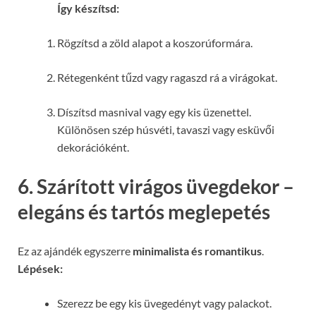
Így készítsd:
Rögzítsd a zöld alapot a koszorúformára.
Rétegenként tűzd vagy ragaszd rá a virágokat.
Díszítsd masnival vagy egy kis üzenettel.
Különösen szép húsvéti, tavaszi vagy esküvői
dekorációként.
6. Szárított virágos üvegdekor –
elegáns és tartós meglepetés
Ez az ajándék egyszerre
minimalista és romantikus
.
Lépések:
Szerezz be egy kis üvegedényt vagy palackot.