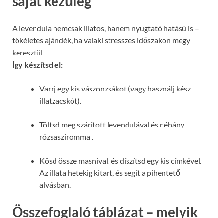
saját kezűleg
A levendula nemcsak illatos, hanem nyugtató hatású is –
tökéletes ajándék, ha valaki stresszes időszakon megy
keresztül.
Így készítsd el:
Varrj egy kis vászonzsákot (vagy használj kész
illatzacskót).
Töltsd meg szárított levendulával és néhány
rózsaszirommal.
Kösd össze masnival, és díszítsd egy kis címkével.
Az illata hetekig kitart, és segít a pihentető
alvásban.
Összefoglaló táblázat – melyik