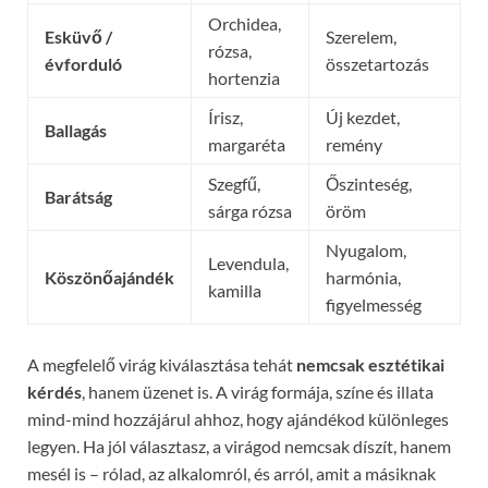
Orchidea,
Esküvő /
Szerelem,
rózsa,
évforduló
összetartozás
hortenzia
Írisz,
Új kezdet,
Ballagás
margaréta
remény
Szegfű,
Őszinteség,
Barátság
sárga rózsa
öröm
Nyugalom,
Levendula,
Köszönőajándék
harmónia,
kamilla
figyelmesség
A megfelelő virág kiválasztása tehát
nemcsak esztétikai
kérdés
, hanem üzenet is. A virág formája, színe és illata
mind-mind hozzájárul ahhoz, hogy ajándékod különleges
legyen. Ha jól választasz, a virágod nemcsak díszít, hanem
mesél is – rólad, az alkalomról, és arról, amit a másiknak