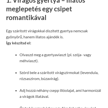
1. Virágos gyertya – illatos
meglepetés egy csipet
romantikával
Egy szárított virágokkal díszített gyertya nemcsak
gyönyörű, hanem illatos ajándék is.
Így készítsd el:
Olvaszd meg a gyertyaviaszt (pl. szója- vagy
méhviaszt).
Szórd bele a szárított virágszirmokat (levendula,
rózsaszirom, búzavirág).
Adj hozzá néhány csepp illóolajat, ami harmonizál
a virágok illatával.