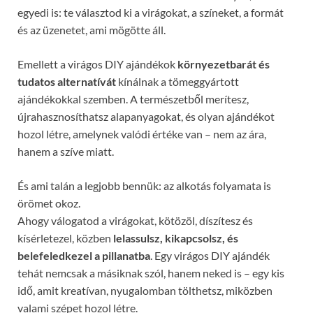
egyedi is: te választod ki a virágokat, a színeket, a formát
és az üzenetet, ami mögötte áll.
Emellett a virágos DIY ajándékok
környezetbarát és
tudatos alternatívát
kínálnak a tömeggyártott
ajándékokkal szemben. A természetből merítesz,
újrahasznosíthatsz alapanyagokat, és olyan ajándékot
hozol létre, amelynek valódi értéke van – nem az ára,
hanem a szíve miatt.
És ami talán a legjobb bennük: az alkotás folyamata is
örömet okoz.
Ahogy válogatod a virágokat, kötözöl, díszítesz és
kísérletezel, közben
lelassulsz, kikapcsolsz, és
belefeledkezel a pillanatba
. Egy virágos DIY ajándék
tehát nemcsak a másiknak szól, hanem neked is – egy kis
idő, amit kreatívan, nyugalomban tölthetsz, miközben
valami szépet hozol létre.