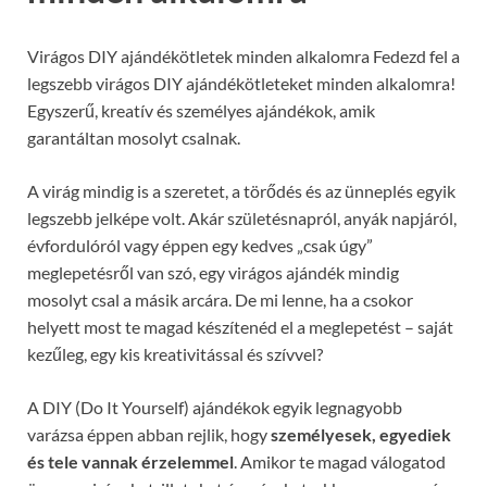
Virágos DIY ajándékötletek minden alkalomra Fedezd fel a
legszebb virágos DIY ajándékötleteket minden alkalomra!
Egyszerű, kreatív és személyes ajándékok, amik
garantáltan mosolyt csalnak.
A virág mindig is a szeretet, a törődés és az ünneplés egyik
legszebb jelképe volt. Akár születésnapról, anyák napjáról,
évfordulóról vagy éppen egy kedves „csak úgy”
meglepetésről van szó, egy virágos ajándék mindig
mosolyt csal a másik arcára. De mi lenne, ha a csokor
helyett most te magad készítenéd el a meglepetést – saját
kezűleg, egy kis kreativitással és szívvel?
A DIY (Do It Yourself) ajándékok egyik legnagyobb
varázsa éppen abban rejlik, hogy
személyesek, egyediek
és tele vannak érzelemmel
. Amikor te magad válogatod