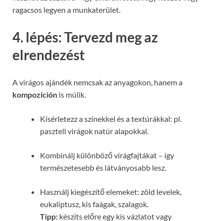
ragacsos legyen a munkaterület.
4. lépés: Tervezd meg az
elrendezést
A virágos ajándék nemcsak az anyagokon, hanem a
kompozíción
is múlik.
Kísérletezz a színekkel és a textúrákkal: pl.
pasztell virágok natúr alapokkal.
Kombinálj különböző virágfajtákat – így
természetesebb és látványosabb lesz.
Használj kiegészítő elemeket: zöld levelek,
eukaliptusz, kis faágak, szalagok.
Tipp:
készíts előre egy kis vázlatot vagy