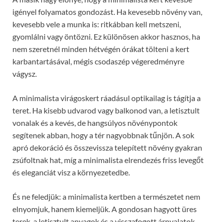
igényel folyamatos gondozást. Ha kevesebb növény van,
kevesebb vele a munka is: ritkábban kell metszeni,
gyomlálni vagy öntözni. Ez különösen akkor hasznos, ha
nem szeretnél minden hétvégén órákat tölteni a kert
karbantartásával, mégis csodaszép végeredményre
vágysz.
A minimalista virágoskert ráadásul optikailag is tágítja a
teret. Ha kisebb udvarod vagy balkonod van, a letisztult
vonalak és a kevés, de hangsúlyos növénypontok
segítenek abban, hogy a tér nagyobbnak tűnjön. A sok
apró dekoráció és összevissza telepített növény gyakran
zsúfoltnak hat, míg a minimalista elrendezés friss levegőt
és eleganciát visz a környezetedbe.
És ne feledjük: a minimalista kertben a természetet nem
elnyomjuk, hanem kiemeljük. A gondosan hagyott üres
terek, a letisztult anyagok és a visszafogott árnyalatok