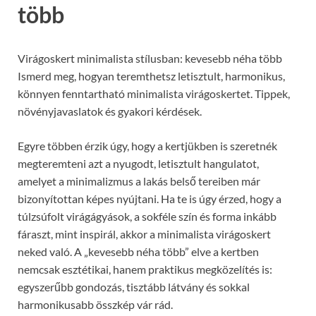
több
Virágoskert minimalista stílusban: kevesebb néha több
Ismerd meg, hogyan teremthetsz letisztult, harmonikus,
könnyen fenntartható minimalista virágoskertet. Tippek,
növényjavaslatok és gyakori kérdések.
Egyre többen érzik úgy, hogy a kertjükben is szeretnék
megteremteni azt a nyugodt, letisztult hangulatot,
amelyet a minimalizmus a lakás belső tereiben már
bizonyítottan képes nyújtani. Ha te is úgy érzed, hogy a
túlzsúfolt virágágyások, a sokféle szín és forma inkább
fáraszt, mint inspirál, akkor a minimalista virágoskert
neked való. A „kevesebb néha több” elve a kertben
nemcsak esztétikai, hanem praktikus megközelítés is:
egyszerűbb gondozás, tisztább látvány és sokkal
harmonikusabb összkép vár rád.