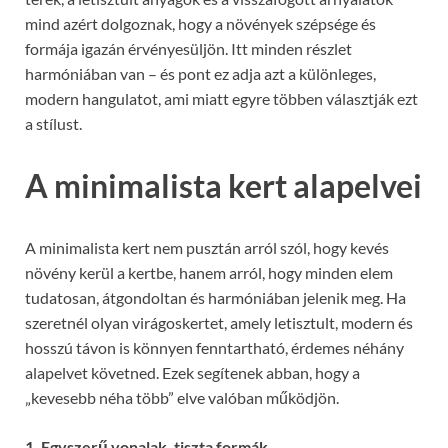
mind azért dolgoznak, hogy a növények szépsége és
formája igazán érvényesüljön. Itt minden részlet
harmóniában van – és pont ez adja azt a különleges,
modern hangulatot, ami miatt egyre többen választják ezt
a stílust.
A minimalista kert alapelvei
A minimalista kert nem pusztán arról szól, hogy kevés
növény kerül a kertbe, hanem arról, hogy minden elem
tudatosan, átgondoltan és harmóniában jelenik meg. Ha
szeretnél olyan virágoskertet, amely letisztult, modern és
hosszú távon is könnyen fenntartható, érdemes néhány
alapelvet követned. Ezek segítenek abban, hogy a
„kevesebb néha több” elve valóban működjön.
1. Egyszerű vonalak, tiszta formák