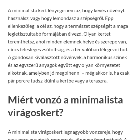
A minimalista kert lényege nem az, hogy kevés növényt
használsz, vagy hogy lemondasz a szépségről. Épp
ellenkezőleg: a cél az, hogy a természet szépségét a maga
legletisztultabb formájában élvezd. Olyan kertet
teremthetsz, ahol minden elemnek helye és szerepe van,
nincs felesleges zsúfoltság, és a tér valóban lélegezni tud.
A gondosan kiválasztott növények, a harmonikus színek
és az egyszerű anyagok együtt egy olyan környezetet
alkotnak, amelyben jó megpihenni – még akkor is, ha csak
pár percre tudsz kiülni a kertbe vagy a teraszra.
Miért vonzó a minimalista
virágoskert?
A minimalista virágoskert legnagyobb vonzereje, hogy
egyszerre nyugtató, modern és könnyen fenntartható. A