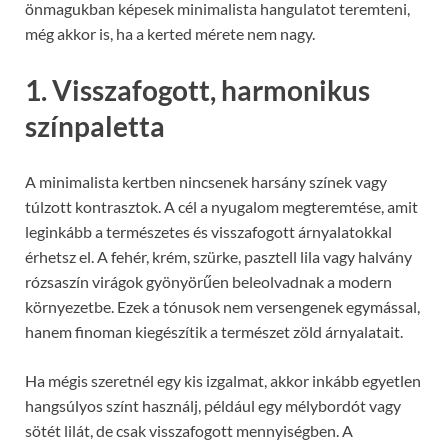
önmagukban képesek minimalista hangulatot teremteni,
még akkor is, ha a kerted mérete nem nagy.
1. Visszafogott, harmonikus
színpaletta
A minimalista kertben nincsenek harsány színek vagy
túlzott kontrasztok. A cél a nyugalom megteremtése, amit
leginkább a természetes és visszafogott árnyalatokkal
érhetsz el. A fehér, krém, szürke, pasztell lila vagy halvány
rózsaszín virágok gyönyörűen beleolvadnak a modern
környezetbe. Ezek a tónusok nem versengenek egymással,
hanem finoman kiegészítik a természet zöld árnyalatait.
Ha mégis szeretnél egy kis izgalmat, akkor inkább egyetlen
hangsúlyos színt használj, például egy mélybordót vagy
sötét lilát, de csak visszafogott mennyiségben. A