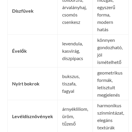
árvalányhaj,
egyszerű
Díszfüvek
csomós
forma,
csenkesz
modern
hatás
könnyen
levendula,
gondozható,
Évelők
kasvirág,
jól
díszpipacs
ismételhető
geometrikus
bukszus,
formák,
Nyírt bokrok
tiszafa,
letisztult
fagyal
megjelenés
harmonikus
árnyékliliom,
színmintázat,
Levéldísznövények
üröm,
elegáns
tűzeső
textúrák