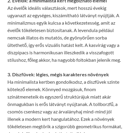
2. Évelők: a minimalista kert megbízható elemei
Az évelők ideális választások, mert hosszú évekig
ugyanazt az egységes, kiszámítható látványt nyújtják. A
minimalizmus egyik kulcsa a következetesség, amit az
évelők tökéletesen biztosítanak. A levendula például
nemcsak illatos és mutatós, de gyönyörűen sorba
ültethető, így erős vizuális hatást kelt. A kasvirág vagy a
díszpipacs is harmonikusan illeszkedik a visszafogott
stílushoz, főleg akkor, ha nagyobb foltokban jelenik meg.
3. Díszfüvek: légies, mégis karakteres növények
Ha minimalista kertben gondolkodsz, a díszfüvek szinte
kötelező elemek. Könnyed mozgásuk, finom
színátmeneteik és egyszerű struktúrájuk miatt akár
önmagukban is erős látványt nyújtanak. A tollborzfű, a
csomós csenkesz vagy az árvalányhaj mind-mind jól
illenek a modern kert hangulatához. Ezek a növények
tökéletesen megtörik a szigorúbb geometrikus formákat,