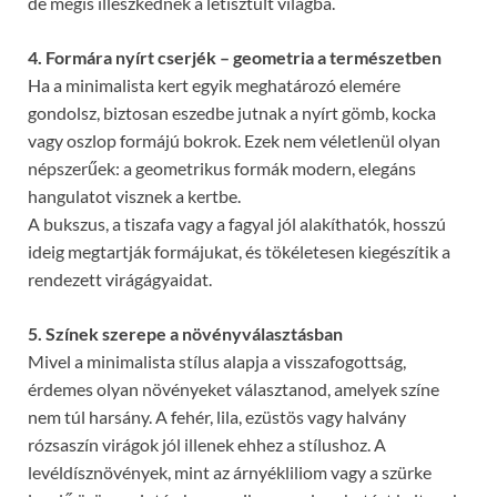
de mégis illeszkednek a letisztult világba.
4. Formára nyírt cserjék – geometria a természetben
Ha a minimalista kert egyik meghatározó elemére
gondolsz, biztosan eszedbe jutnak a nyírt gömb, kocka
vagy oszlop formájú bokrok. Ezek nem véletlenül olyan
népszerűek: a geometrikus formák modern, elegáns
hangulatot visznek a kertbe.
A bukszus, a tiszafa vagy a fagyal jól alakíthatók, hosszú
ideig megtartják formájukat, és tökéletesen kiegészítik a
rendezett virágágyaidat.
5. Színek szerepe a növényválasztásban
Mivel a minimalista stílus alapja a visszafogottság,
érdemes olyan növényeket választanod, amelyek színe
nem túl harsány. A fehér, lila, ezüstös vagy halvány
rózsaszín virágok jól illenek ehhez a stílushoz. A
levéldísznövények, mint az árnyékliliom vagy a szürke