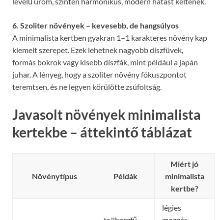
levelű üröm, szintén harmonikus, modern hatást keltenek.
6. Szoliter növények – kevesebb, de hangsúlyos
A minimalista kertben gyakran 1–1 karakteres növény kap
kiemelt szerepet. Ezek lehetnek nagyobb díszfüvek,
formás bokrok vagy kisebb díszfák, mint például a japán
juhar. A lényeg, hogy a szoliter növény fókuszpontot
teremtsen, és ne legyen körülötte zsúfoltság.
Javasolt növények minimalista
kertekbe – áttekintő táblázat
Miért jó
Növénytípus
Példák
minimalista
kertbe?
légies
tollborzfű,
mozgás,