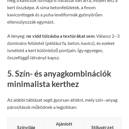
még a kavicsok formája is hatással van arra, milyen lesz a
kert összképe. A sima betonfelületek, a finom
kavicsrétegek és a puha levélformák gyönyörűen
ellensúlyozzák egymást.
A lényeg:
ne vidd túlzásba a textúrákat sem
. Válassz 2–3
domináns felületet (például fa, beton, kavics), és ezeket
ismételd a kert különböző pontjain. Így egységes,
összefüggő látványt kapsz.
5. Szín- és anyagkombinációk
minimalista kerthez
Az alábbi táblázat segít gyorsan átlátni, mely szín–anyag
párosítások működnek a legjobban:
Ajánlott
Színvilág
Stílusérzet