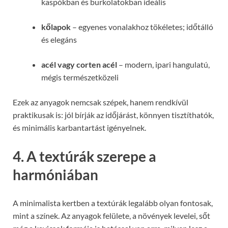
kaspókban és burkolatokban ideális
kőlapok
– egyenes vonalakhoz tökéletes; időtálló
és elegáns
acél vagy corten acél
– modern, ipari hangulatú,
mégis természetközeli
Ezek az anyagok nemcsak szépek, hanem rendkívül
praktikusak is: jól bírják az időjárást, könnyen tisztíthatók,
és minimális karbantartást igényelnek.
4. A textúrák szerepe a
harmóniában
A minimalista kertben a textúrák legalább olyan fontosak,
mint a színek. Az anyagok felülete, a növények levelei, sőt