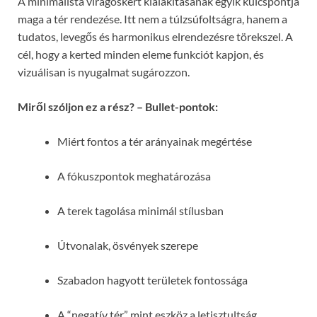
A minimalista virágoskert kialakításának egyik kulcspontja
maga a tér rendezése. Itt nem a túlzsúfoltságra, hanem a
tudatos, levegős és harmonikus elrendezésre törekszel. A
cél, hogy a kerted minden eleme funkciót kapjon, és
vizuálisan is nyugalmat sugározzon.
Miről szóljon ez a rész? – Bullet-pontok:
Miért fontos a tér arányainak megértése
A fókuszpontok meghatározása
A terek tagolása minimál stílusban
Útvonalak, ösvények szerepe
Szabadon hagyott területek fontossága
A “negatív tér” mint eszköz a letisztultság