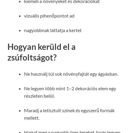
kiemeli a növényeket és dekorációkat
vizuális pihenőpontot ad
nagyobbnak láttatja a kertet
Hogyan kerüld el a
zsúfoltságot?
Ne használj túl sok növényfajtát egy ágyásban.
Ne legyen több mint 1–2 dekorációs elem egy
részleten belül.
Maradj a letisztult színek és egyszerű formák
mellett.
Hagyd meg a nagyobb üres tereket, hogy legyen