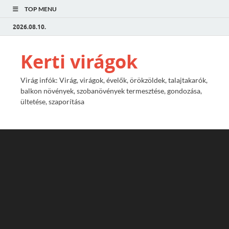
TOP MENU
2026.08.10.
Kerti virágok
Virág infók: Virág, virágok, évelők, örökzöldek, talajtakarók,
balkon növények, szobanövények termesztése, gondozása,
ültetése, szaporítása