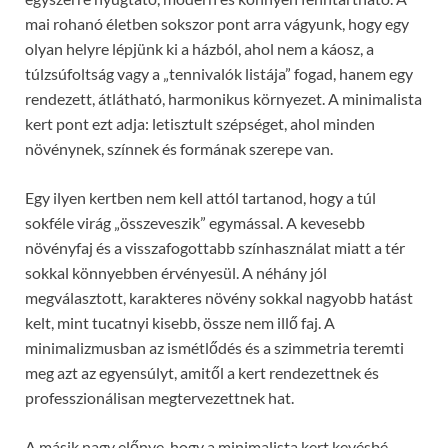
mai rohanó életben sokszor pont arra vágyunk, hogy egy
olyan helyre lépjünk ki a házból, ahol nem a káosz, a
túlzsúfoltság vagy a „tennivalók listája” fogad, hanem egy
rendezett, átlátható, harmonikus környezet. A minimalista
kert pont ezt adja: letisztult szépséget, ahol minden
növénynek, színnek és formának szerepe van.
Egy ilyen kertben nem kell attól tartanod, hogy a túl
sokféle virág „összeveszik” egymással. A kevesebb
növényfaj és a visszafogottabb színhasználat miatt a tér
sokkal könnyebben érvényesül. A néhány jól
megválasztott, karakteres növény sokkal nagyobb hatást
kelt, mint tucatnyi kisebb, össze nem illő faj. A
minimalizmusban az ismétlődés és a szimmetria teremti
meg azt az egyensúlyt, amitől a kert rendezettnek és
professzionálisan megtervezettnek hat.
A másik nagy előnye, hogy a minimalista kert kevésbé