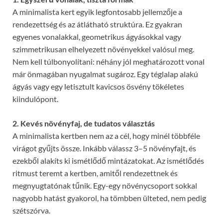
A minimalista kert egyik legfontosabb jellemzője a
rendezettség és az átlátható struktúra. Ez gyakran
egyenes vonalakkal, geometrikus ágyásokkal vagy
szimmetrikusan elhelyezett növényekkel valósul meg.
Nem kell túlbonyolítani: néhány jól meghatározott vonal
már önmagában nyugalmat sugároz. Egy téglalap alakú
ágyás vagy egy letisztult kavicsos ösvény tökéletes
kiindulópont.
2. Kevés növényfaj, de tudatos választás
A minimalista kertben nem az a cél, hogy minél többféle
virágot gyűjts össze. Inkább válassz 3–5 növényfajt, és
ezekből alakíts ki ismétlődő mintázatokat. Az ismétlődés
ritmust teremt a kertben, amitől rendezettnek és
megnyugtatónak tűnik. Egy-egy növénycsoport sokkal
nagyobb hatást gyakorol, ha tömbben ülteted, nem pedig
szétszórva.