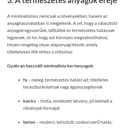
3. A természetes anyagok ereje
A minimalizmus nemcsak a növényekben, hanem az
anyaghasználatban is megjelenik. A cél, hogy a választott
anyagok egyszerűek, időtállók és természetes hatásúak
legyenek. Jó hír, hogy ezt könnyen megvalósíthatod,
hiszen rengeteg olyan alapanyag létezik, amely
tökéletesen illik ehhez a stílushoz.
Gyakran használt minimalista kertanyagok:
fa
– meleg, természetes hatást ad; tökéletes
teraszburkolatnak vagy ágyásszegélynek
kavics
– tiszta, rendezett látvány; jól kiemeli a
növények formáját
beton
– modern, letisztult, szoborszerű hatás;