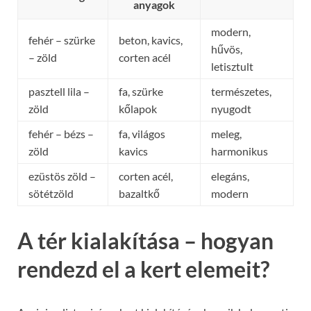
anyagok
modern,
fehér – szürke
beton, kavics,
hűvös,
– zöld
corten acél
letisztult
pasztell lila –
fa, szürke
természetes,
zöld
kőlapok
nyugodt
fehér – bézs –
fa, világos
meleg,
zöld
kavics
harmonikus
ezüstös zöld –
corten acél,
elegáns,
sötétzöld
bazaltkő
modern
A tér kialakítása – hogyan
rendezd el a kert elemeit?