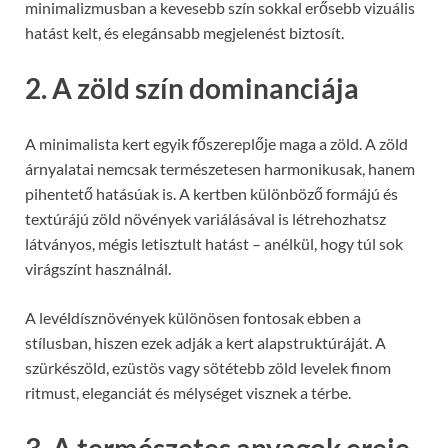
minimalizmusban a kevesebb szín sokkal erősebb vizuális
hatást kelt, és elegánsabb megjelenést biztosít.
2. A zöld szín dominanciája
A minimalista kert egyik főszereplője maga a zöld. A zöld
árnyalatai nemcsak természetesen harmonikusak, hanem
pihentető hatásúak is. A kertben különböző formájú és
textúrájú zöld növények variálásával is létrehozhatsz
látványos, mégis letisztult hatást – anélkül, hogy túl sok
virágszínt használnál.
A levéldísznövények különösen fontosak ebben a
stílusban, hiszen ezek adják a kert alapstruktúráját. A
szürkészöld, ezüstös vagy sötétebb zöld levelek finom
ritmust, eleganciát és mélységet visznek a térbe.