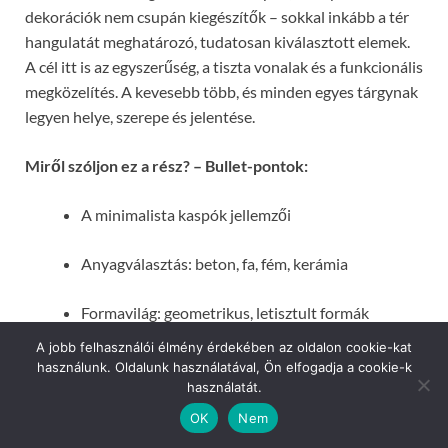
dekorációk nem csupán kiegészítők – sokkal inkább a tér
hangulatát meghatározó, tudatosan kiválasztott elemek.
A cél itt is az egyszerűség, a tiszta vonalak és a funkcionális
megközelítés. A kevesebb több, és minden egyes tárgynak
legyen helye, szerepe és jelentése.
Miről szóljon ez a rész? – Bullet-pontok:
A minimalista kaspók jellemzői
Anyagválasztás: beton, fa, fém, kerámia
Formavilág: geometrikus, letisztult formák
A jobb felhasználói élmény érdekében az oldalon cookie-kat
Növénytársítás kaspókban
használunk. Oldalunk használatával, Ön elfogadja a cookie-k
használatát.
Színek használata – visszafogottság és harmónia
OK
Nem