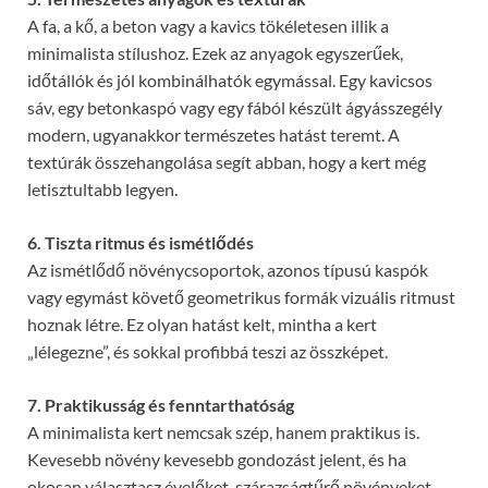
A fa, a kő, a beton vagy a kavics tökéletesen illik a
minimalista stílushoz. Ezek az anyagok egyszerűek,
időtállók és jól kombinálhatók egymással. Egy kavicsos
sáv, egy betonkaspó vagy egy fából készült ágyásszegély
modern, ugyanakkor természetes hatást teremt. A
textúrák összehangolása segít abban, hogy a kert még
letisztultabb legyen.
6. Tiszta ritmus és ismétlődés
Az ismétlődő növénycsoportok, azonos típusú kaspók
vagy egymást követő geometrikus formák vizuális ritmust
hoznak létre. Ez olyan hatást kelt, mintha a kert
„lélegezne”, és sokkal profibbá teszi az összképet.
7. Praktikusság és fenntarthatóság
A minimalista kert nemcsak szép, hanem praktikus is.
Kevesebb növény kevesebb gondozást jelent, és ha
okosan választasz évelőket, szárazságtűrő növényeket