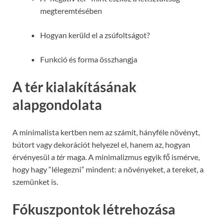
megteremtésében
Hogyan kerüld el a zsúfoltságot?
Funkció és forma összhangja
A tér kialakításának
alapgondolata
A minimalista kertben nem az számít, hányféle növényt,
bútort vagy dekorációt helyezel el, hanem az, hogyan
érvényesül a
tér
maga. A minimalizmus egyik fő ismérve,
hogy hagy “lélegezni” mindent: a növényeket, a tereket, a
szemünket is.
Fókuszpontok létrehozása