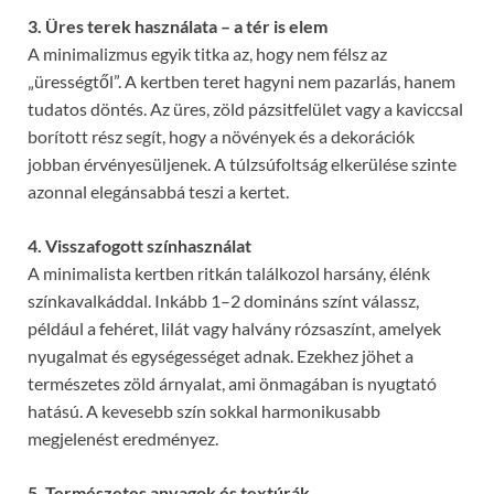
3. Üres terek használata – a tér is elem
A minimalizmus egyik titka az, hogy nem félsz az
„ürességtől”. A kertben teret hagyni nem pazarlás, hanem
tudatos döntés. Az üres, zöld pázsitfelület vagy a kaviccsal
borított rész segít, hogy a növények és a dekorációk
jobban érvényesüljenek. A túlzsúfoltság elkerülése szinte
azonnal elegánsabbá teszi a kertet.
4. Visszafogott színhasználat
A minimalista kertben ritkán találkozol harsány, élénk
színkavalkáddal. Inkább 1–2 domináns színt válassz,
például a fehéret, lilát vagy halvány rózsaszínt, amelyek
nyugalmat és egységességet adnak. Ezekhez jöhet a
természetes zöld árnyalat, ami önmagában is nyugtató
hatású. A kevesebb szín sokkal harmonikusabb
megjelenést eredményez.
5. Természetes anyagok és textúrák