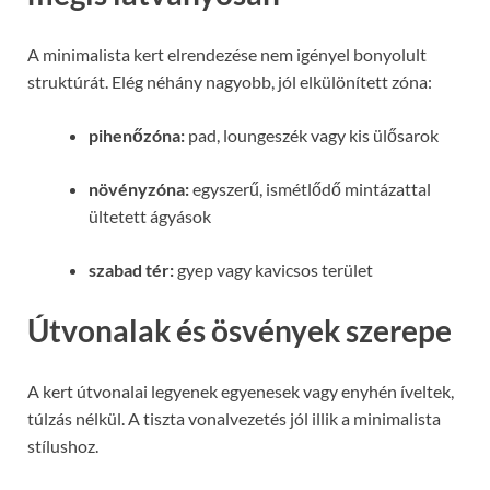
A minimalista kert elrendezése nem igényel bonyolult
struktúrát. Elég néhány nagyobb, jól elkülönített zóna:
pihenőzóna:
pad, loungeszék vagy kis ülősarok
növényzóna:
egyszerű, ismétlődő mintázattal
ültetett ágyások
szabad tér:
gyep vagy kavicsos terület
Útvonalak és ösvények szerepe
A kert útvonalai legyenek egyenesek vagy enyhén íveltek,
túlzás nélkül. A tiszta vonalvezetés jól illik a minimalista
stílushoz.